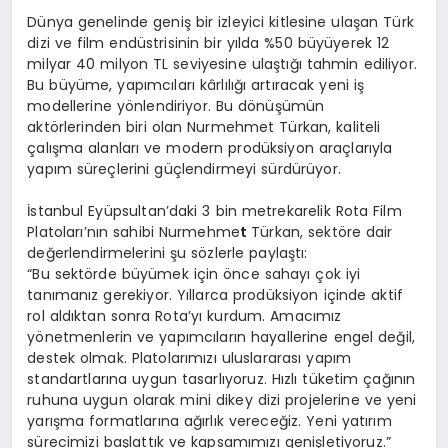
Dünya genelinde geniş bir izleyici kitlesine ulaşan Türk
dizi ve film endüstrisinin bir yılda %50 büyüyerek 12
milyar 40 milyon TL seviyesine ulaştığı tahmin ediliyor.
Bu büyüme, yapımcıları kârlılığı artıracak yeni iş
modellerine yönlendiriyor. Bu dönüşümün
aktörlerinden biri olan Nurmehmet Türkan, kaliteli
çalışma alanları ve modern prodüksiyon araçlarıyla
yapım süreçlerini güçlendirmeyi sürdürüyor.
İstanbul Eyüpsultan’daki 3 bin metrekarelik Rota Film
Platoları’nın sahibi Nurmehme
t
Türkan, sektöre dair
değerlendirmelerini şu sözlerle paylaştı:
“Bu sektörde büyümek için önce sahayı çok iyi
tanımanız gerekiyor. Yıllarca prodüksiyon içinde aktif
rol aldıktan sonra Rota’yı kurdum. Amacımız
yönetmenlerin ve yapımcıların hayallerine engel değil,
destek olmak. Platolarımızı uluslararası yapım
standartlarına uygun tasarlıyoruz. Hızlı tüketim çağının
ruhuna uygun olarak mini dikey dizi projelerine ve yeni
yarışma formatlarına ağırlık vereceğiz. Yeni yatırım
sürecimizi başlattık ve kapsamımızı genişletiyoruz.”