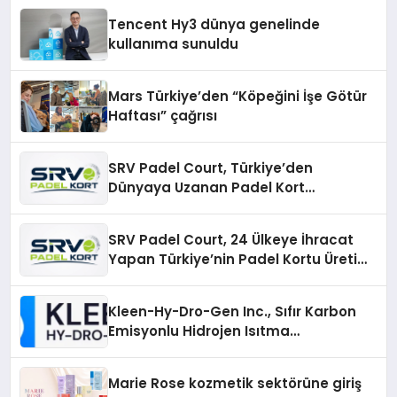
şunları kaydetti:
Tencent Hy3 dünya genelinde
kullanıma sunuldu
Mars Türkiye’den “Köpeğini İşe Götür
Haftası” çağrısı
SRV Padel Court, Türkiye’den
Dünyaya Uzanan Padel Kort
Üretiminde Güvenin Adresi
SRV Padel Court, 24 Ülkeye İhracat
Yapan Türkiye’nin Padel Kortu Üretim
Gücü
Kleen-Hy-Dro-Gen Inc., Sıfır Karbon
Emisyonlu Hidrojen Isıtma
Teknolojisinde ISO ve TSSA
Düzenleyici Onaylarını Aldı
Marie Rose kozmetik sektörüne giriş