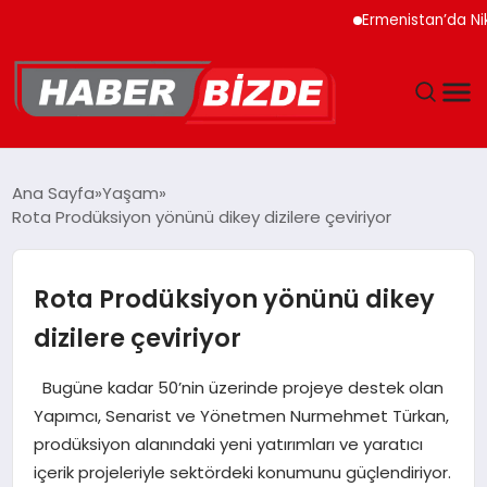
Ermenistan’da Nikol Pa
GÜNCEL
Ana Sayfa
Yaşam
Rota Prodüksiyon yönünü dikey dizilere çeviriyor
YAŞAM
EKONOMI
Rota Prodüksiyon yönünü dikey
dizilere çeviriyor
EĞITIM
Bugüne kadar 50’nin üzerinde projeye destek olan
MAGAZIN
Yapımcı, Senarist ve Yönetmen Nurmehmet Türkan,
prodüksiyon alanındaki yeni yatırımları ve yaratıcı
SPOR
içerik projeleriyle sektördeki konumunu güçlendiriyor.