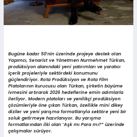
Bugüne kadar 50
’
nin üzerinde projeye destek olan
Yapımcı, Senarist ve Y
ö
netmen Nurmehmet Tü
rkan
,
prodüksiyon alanındaki yeni yatırımları ve yaratıcı
içerik projeleriyle sekt
ö
rdeki konumunu
güçlendiriyor. Rota Prodüksiyon ve Rota Film
Platolarının kurucusu olan Tü
rkan,
şirketin büyüme
ivmesini artırarak 2026 hedeflerine emin adımlarla
ilerliyor. Modern platoları ve yenilikçi prodüksiyon
çözümleriyle
ö
ne çıkan Tü
rkan, ö
zellikle mini dikey
diziler ve yeni yarışma formatlarıyla sekt
ö
re yeni bir
soluk getirmeye hazı
rlan
ıyor. Bu yarışma
formatlarından ilki olan
“
Aşk mı
Para m
ı
?
” üzerinde
çalışmalar sürüyor.