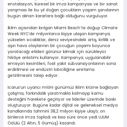
enstalasyon, küresel bir imza kampanyası ve bir sanat
yarış
mas
ı ile bu yı
l do
ğan çocukların yaşam şanslarının
bugün alınan kararlara bağlı olduğunu vurguluyor.
İklim açısından kırı
lgan Miami Beach
’
te do
ğ
up Climate
Week NYC
’
de milyonlarca kişiye ulaşan kampanya;
yükselen sıcaklıklar, deniz seviyesindeki artış, kirlilik ve
aşırı hava olaylarının bir ç
ocu
ğun yaşamı boyunca
yaratacağı etkileri g
ö
rünü
r k
ılmak için sürükleyici
hikâye anlatımı kullanıyor. Kampanya; uygulanabilir
emisyon kesintileri, fosil yakıt sübvansiyonlarının sona
erdirilmesi ve endü
stri lobicili
ğ
ine s
ınırlama
getirilmesini talep ediyor.
Icarus
’
un uyarıcı mitini günümüz iklim krizine bağlayan
çalışma, farkı
ndal
ık yaratmakla kalmayıp kamu
desteğini harekete geçiriyor ve liderler üzerinde baskı
oluşturuyor. Bugüne kadar dijital ve
geleneksel medya
kanallarında tahmini 38,2 milyon kişiye ulaştı
; on
binlerce imza topladı
ve
kısa süre
ö
nce yedi LUUM
Ödülü (2 Altın, 5 Gümüş) kazandı
.