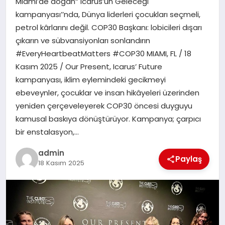
Miami’de doğan“ Icarus’un Geleceği
TEKNOLOJI
kampanyası’’nda, Dünya liderleri çocukları seçmeli,
petrol kârlarını değil. COP30 Başkanı: lobicileri dışarı
çıkarın ve sübvansiyonları sonlandırın
#EveryHeartbeatMatters #COP30 MIAMI, FL / 18
Kasım 2025 / Our Present, Icarus’ Future
kampanyası, iklim eylemindeki gecikmeyi
ebeveynler, çocuklar ve insan hikâyeleri üzerinden
yeniden çerçeveleyerek COP30 öncesi duyguyu
kamusal baskıya dönüştürüyor. Kampanya; çarpıcı
bir enstalasyon,…
admin
Paylaş
18 Kasım 2025