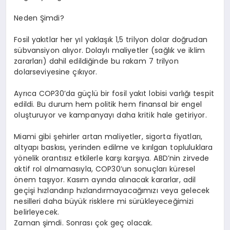
Neden Şimdi?
Fosil yakıtlar her yıl yaklaşık
1,5 trilyon dolar
doğrudan
sübvansiyon alıyor. Dolaylı maliyetler (sağlık ve iklim
zararları) dahil edildiğinde bu rakam
7 trilyon
dolar
seviyesine çıkıyor.
Ayrı
ca COP30
’
da güçlü bir fosil yakıt lobisi varlığı tespit
edildi. Bu durum hem politik hem finansal bir engel
oluşturuyor ve kampanyayı daha kritik hale getiriyor.
Miami gibi şehirler artan maliyetler, sigorta fiyatları,
altyapı baskısı, yerinden edilme ve kırılgan topluluklara
y
ö
nelik orantısız etkilerle karşı karşıya. ABD
’
nin zirvede
aktif rol almamasıyla, COP30
’
un sonuçları küresel
ö
nem taşıyor. Kasım ayında alınacak kararlar, adil
geçişi hızlandırı
p h
ızlandırmayacağımızı veya gelecek
nesilleri daha büyük risklere mi sürükleyeceğimizi
belirleyecek.
Zaman şimdi. Sonrası ç
ok ge
ç olacak.