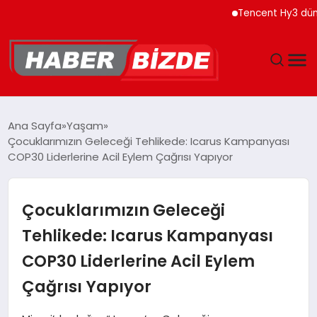
Tencent Hy3 dünya gen
GÜNCEL
Ana Sayfa
Yaşam
Çocuklarımızın Geleceği Tehlikede: Icarus Kampanyası
YAŞAM
COP30 Liderlerine Acil Eylem Çağrısı Yapıyor
EKONOMI
Çocuklarımızın Geleceği
EĞITIM
Tehlikede: Icarus Kampanyası
COP30 Liderlerine Acil Eylem
MAGAZIN
Çağrısı Yapıyor
SPOR