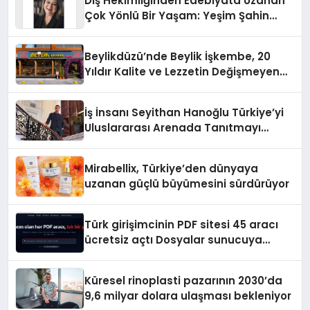
Diş Hekimliğinden Edebiyata Uzanan
Çok Yönlü Bir Yaşam: Yeşim Şahin
Yaman
Beylikdüzü’nde Beylik İşkembe, 20
Yıldır Kalite ve Lezzetin Değişmeyen
Adresi
İş İnsanı Seyithan Hanoğlu Türkiye’yi
Uluslararası Arenada Tanıtmayı
Hedefliyor
Mirabellix, Türkiye’den dünyaya
uzanan güçlü büyümesini sürdürüyor
Türk girişimcinin PDF sitesi 45 aracı
ücretsiz açtı Dosyalar sunucuya
gitmiyor
Küresel rinoplasti pazarının 2030’da
9,6 milyar dolara ulaşması bekleniyor