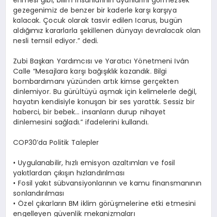
erimesi gibi, bilim insanlarının uyarılarını g
ö
rmezsek
gezegenimiz de benzer bir kaderle karşı karşıya
kalacak. Çocuk olarak tasvir edilen Icarus, bugü
n
ald
ığımız kararlarla şekillenen dünyayı devralacak olan
nesli temsil ediyor.” dedi.
Zubi Başkan Yardımcısı ve Yaratıcı
Y
ö
netmeni Ivá
n
Calle
“
Mesajlara karşı bağışıklık kazandık. Bilgi
bombardımanı yüzünden artık kimse gerçekten
dinlemiyor. Bu gürültüyü aşmak için kelimelerle değil,
hayatın kendisiyle konuşan bir ses yarattık. Sessiz bir
haberci, bir bebek… insanların durup nihayet
dinlemesini sağladı.” ifadelerini kullandı.
COP30
’
da Politik Talepler
• Uygulanabilir, hızlı emisyon azaltımları ve fosil
yakıtlardan çıkışın hızlandırılması
• Fosil yakıt sübvansiyonlarının ve kamu finansmanının
sonlandırılması
• Özel çıkarların BM iklim g
ö
rüşmelerine etki etmesini
engelleyen güvenlik mekanizmaları