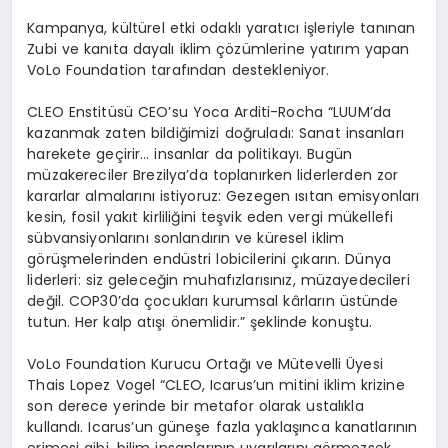
Kampanya, kültürel etki odaklı yaratıcı işleriyle tanınan
Zubi ve kanıta dayalı iklim çözümlerine yatırım yapan
VoLo Foundation tarafından destekleniyor.
CLEO Enstit
üsü
CEO
’
su Yoca Arditi-Rocha
“
LUUM
’
da
kazanmak zaten bildiğimizi doğruladı: Sanat insanları
harekete geçirir… insanlar da politikayı. Bugün
müzakereciler Brezilya
’
da toplanırken liderlerden zor
kararlar almalarını istiyoruz: Gezegen ısıtan emisyonları
kesin, fosil yakıt kirliliğini teşvik eden vergi mükellefi
sübvansiyonlarını sonlandırın ve küresel iklim
g
ö
rüşmelerinden endüstri lobicilerini çıkarın. Dünya
liderleri: siz geleceğin muhafızlarısınız, müzayedecileri
değ
il. COP30
’
da
çocukları kurumsal kârların üstünde
tutun. Her kalp atışı önemlidir.” şeklinde konuştu.
VoLo Foundation Kurucu Ortağı ve Mü
tevelli
Ü
yesi
Thais Lopez Vogel
“
CLEO, Icarus
’
un mitini iklim krizine
son derece yerinde bir metafor olarak ustalıkla
kullandı
. Icarus
’
un g
üneşe fazla yaklaşınca kanatlarının