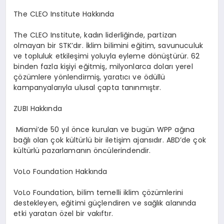
The CLEO Institute Hakk
ında
The CLEO Institute
, kadın liderliğinde, partizan
olmayan bir STK
’
dır. İklim bilimini eğitim, savunuculuk
ve topluluk etkileşimi yoluyla eyleme d
ö
nüştürür. 62
binden fazla kişiyi eğitmiş, milyonlarca doları yerel
çözümlere y
ö
nlendirmiş, yaratıcı
ve
ö
düllü
kampanyalarıyla ulusal çapta tanınmıştır.
ZUBI Hakkında
Miami
’
de 50 yıl
ö
nce kurulan ve bugü
n WPP a
ğına
bağlı olan çok kültürlü bir iletişim ajansıdır. ABD
’
de çok
kültürlü pazarlamanın
ö
ncülerindendir.
VoLo Foundation Hakk
ında
VoLo Foundation
, bilim temelli iklim çözümlerini
destekleyen, eğitimi güçlendiren ve sağlık alanında
etki yaratan
ö
zel bir vakıftır.