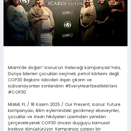
Miami
’
de do
ğan
“
Icarus
’
un Geleceği kampanyası’’nda,
Dünya liderleri çocukları seçmeli, petrol kârlarını değ
il.
COP30 Ba
şkanı: lobicileri dışarı çıkarın ve
sübvansiyonları sonlandırın
#EveryHeartbeatMatters
#COP30
MIAMI, FL / 18 Kas
ım 2025 /
Our Present, Icarus
’
Future
kampanyası, iklim eylemindeki gecikmeyi ebeveynler,
çocuklar ve insan hikâyeleri üzerinden yeniden
çerçeveleyerek COP30
ö
ncesi duyguyu kamusal
baskıya d
ö
nüştürüyor. Kampanya; çarpıcı bir