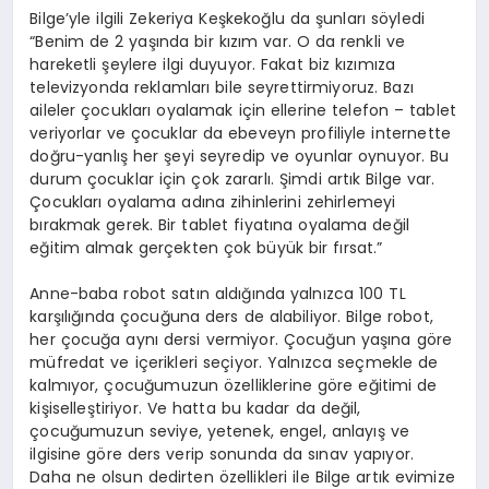
Bilge’yle ilgili Zekeriya Keşkekoğlu da şunları söyledi
“Benim de 2 yaşında bir kızım var. O da renkli ve
hareketli şeylere ilgi duyuyor. Fakat biz kızımıza
televizyonda reklamları bile seyrettirmiyoruz. Bazı
aileler çocukları oyalamak için ellerine telefon – tablet
veriyorlar ve çocuklar da ebeveyn profiliyle internette
doğru-yanlış her şeyi seyredip ve oyunlar oynuyor. Bu
durum çocuklar için çok zararlı. Şimdi artık Bilge var.
Çocukları oyalama adına zihinlerini zehirlemeyi
bırakmak gerek. Bir tablet fiyatına oyalama değil
eğitim almak gerçekten çok büyük bir fırsat.”
Anne-baba robot satın aldığında yalnızca 100 TL
karşılığında çocuğuna ders de alabiliyor. Bilge robot,
her çocuğa aynı dersi vermiyor. Çocuğun yaşına göre
müfredat ve içerikleri seçiyor. Yalnızca seçmekle de
kalmıyor, çocuğumuzun özelliklerine göre eğitimi de
kişiselleştiriyor. Ve hatta bu kadar da değil,
çocuğumuzun seviye, yetenek, engel, anlayış ve
ilgisine göre ders verip sonunda da sınav yapıyor.
Daha ne olsun dedirten özellikleri ile Bilge artık evimize