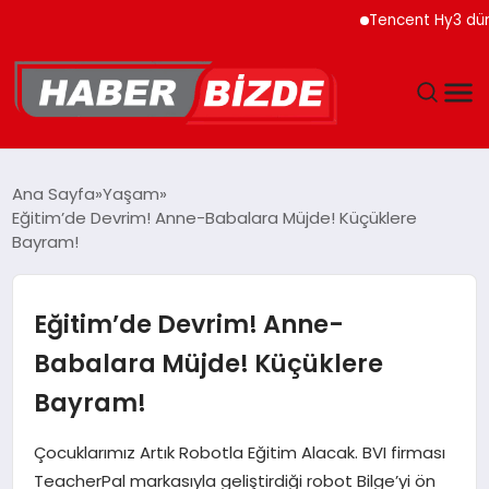
Tencent Hy3 dünya ge
GÜNCEL
Ana Sayfa
Yaşam
Eğitim’de Devrim! Anne-Babalara Müjde! Küçüklere
YAŞAM
Bayram!
EKONOMI
Eğitim’de Devrim! Anne-
EĞITIM
Babalara Müjde! Küçüklere
Bayram!
MAGAZIN
Çocuklarımız Artık Robotla Eğitim Alacak. BVI firması
SPOR
TeacherPal markasıyla geliştirdiği robot Bilge’yi ön