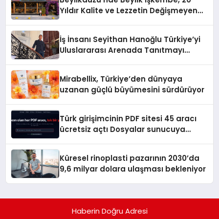
Yıldır Kalite ve Lezzetin Değişmeyen
Adresi
İş İnsanı Seyithan Hanoğlu Türkiye’yi
Uluslararası Arenada Tanıtmayı
Hedefliyor
Mirabellix, Türkiye’den dünyaya
uzanan güçlü büyümesini sürdürüyor
Türk girişimcinin PDF sitesi 45 aracı
ücretsiz açtı Dosyalar sunucuya
gitmiyor
Küresel rinoplasti pazarının 2030’da
9,6 milyar dolara ulaşması bekleniyor
Haberin Doğru Adresi