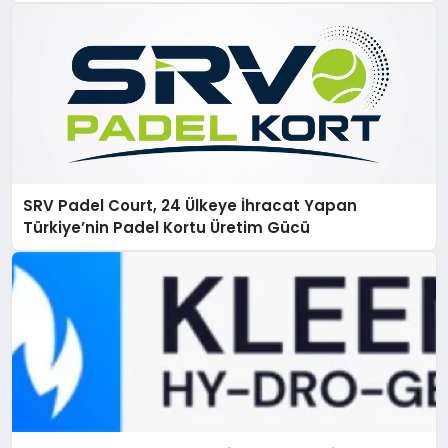
SRV Padel Court, 24 Ülkeye İhracat Yapan
Türkiye’nin Padel Kortu Üretim Gücü