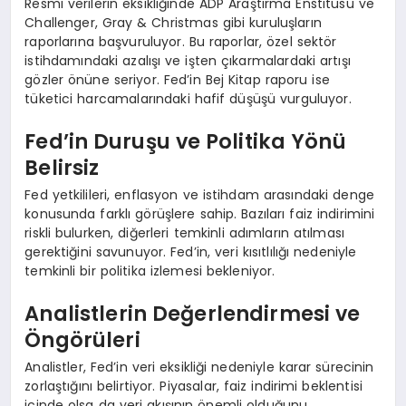
Resmi verilerin eksikliğinde ADP Araştırma Enstitüsü ve
Challenger, Gray & Christmas gibi kuruluşların
raporlarına başvuruluyor. Bu raporlar, özel sektör
istihdamındaki azalışı ve işten çıkarmalardaki artışı
gözler önüne seriyor. Fed’in Bej Kitap raporu ise
tüketici harcamalarındaki hafif düşüşü vurguluyor.
Fed’in Duruşu ve Politika Yönü
Belirsiz
Fed yetkilileri, enflasyon ve istihdam arasındaki denge
konusunda farklı görüşlere sahip. Bazıları faiz indirimini
riskli bulurken, diğerleri temkinli adımların atılması
gerektiğini savunuyor. Fed’in, veri kısıtlılığı nedeniyle
temkinli bir politika izlemesi bekleniyor.
Analistlerin Değerlendirmesi ve
Öngörüleri
Analistler, Fed’in veri eksikliği nedeniyle karar sürecinin
zorlaştığını belirtiyor. Piyasalar, faiz indirimi beklentisi
içinde olsa da veri akışının önemli olduğunu