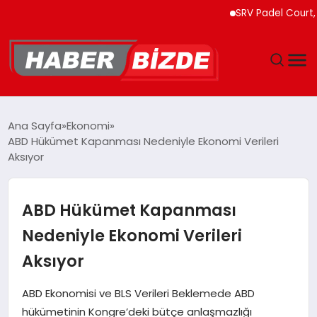
SRV Padel Court, Türk
GÜNCEL
Ana Sayfa
Ekonomi
ABD Hükümet Kapanması Nedeniyle Ekonomi Verileri
YAŞAM
Aksıyor
EKONOMI
ABD Hükümet Kapanması
EĞITIM
Nedeniyle Ekonomi Verileri
Aksıyor
MAGAZIN
ABD Ekonomisi ve BLS Verileri Beklemede ABD
SPOR
hükümetinin Kongre’deki bütçe anlaşmazlığı