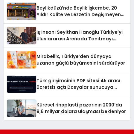
Beylikdüzü’nde Beylik İşkembe, 20
Yıldır Kalite ve Lezzetin Değişmeyen
Adresi
İş İnsanı Seyithan Hanoğlu Türkiye’yi
Uluslararası Arenada Tanıtmayı
Hedefliyor
Mirabellix, Türkiye’den dünyaya
uzanan güçlü büyümesini sürdürüyor
Türk girişimcinin PDF sitesi 45 aracı
ücretsiz açtı Dosyalar sunucuya
gitmiyor
Küresel rinoplasti pazarının 2030’da
9,6 milyar dolara ulaşması bekleniyor