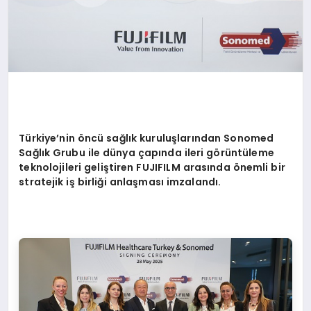
Türkiye
’
nin
ö
ncü sağlık kuruluşları
ndan Sonomed
Sa
ğlık Grubu ile dünya çapında ileri g
ö
rüntüleme
teknolojileri geliştiren FUJIFILM arasında
ö
nemli bir
stratejik iş birliği anlaş
mas
ı imzalandı.