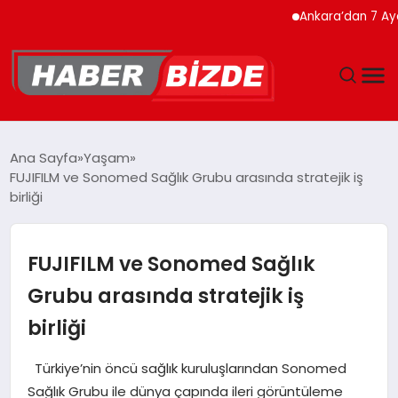
Ankara’dan 7 Ayda Rekor 
GÜNCEL
Ana Sayfa
Yaşam
FUJIFILM ve Sonomed Sağlık Grubu arasında stratejik iş
YAŞAM
birliği
EKONOMI
FUJIFILM ve Sonomed Sağlık
EĞITIM
Grubu arasında stratejik iş
birliği
MAGAZIN
Türkiye’nin öncü sağlık kuruluşlarından Sonomed
SPOR
Sağlık Grubu ile dünya çapında ileri görüntüleme