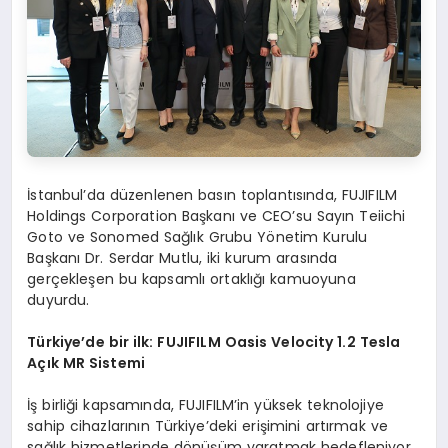
İstanbul’da düzenlenen basın toplantısında, FUJIFILM
Holdings Corporation Başkanı ve CEO’su Sayın Teiichi
Goto ve Sonomed Sağlık Grubu Yönetim Kurulu
Başkanı Dr. Serdar Mutlu, iki kurum arasında
gerçekleşen bu kapsamlı ortaklığı kamuoyuna
duyurdu.
Türkiye
’
de bir i
lk: FUJIFILM Oasis Velocity 1.2 Tesla
A
çık MR Sistemi
İş birliği kapsamında, FUJIFILM’in yüksek teknolojiye
sahip cihazlarının Türkiye’deki erişimini artırmak ve
sağlık hizmetlerinde dönüşüm yaratmak hedefleniyor.