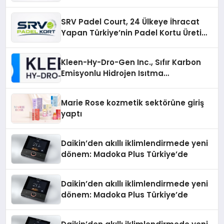
Üretiminde Güvenin Adresi
SRV Padel Court, 24 Ülkeye İhracat
Yapan Türkiye’nin Padel Kortu Üretim
Gücü
Kleen-Hy-Dro-Gen Inc., Sıfır Karbon
Emisyonlu Hidrojen Isıtma
Teknolojisinde ISO ve TSSA
Düzenleyici Onaylarını Aldı
Marie Rose kozmetik sektörüne giriş
yaptı
Daikin’den akıllı iklimlendirmede yeni
dönem: Madoka Plus Türkiye’de
Daikin’den akıllı iklimlendirmede yeni
dönem: Madoka Plus Türkiye’de