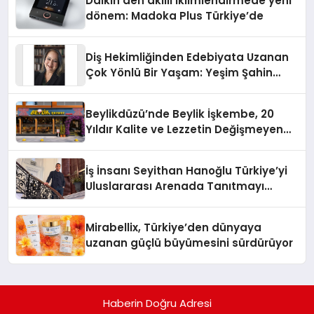
Daikin’den akıllı iklimlendirmede yeni
dönem: Madoka Plus Türkiye’de
Diş Hekimliğinden Edebiyata Uzanan
Çok Yönlü Bir Yaşam: Yeşim Şahin
Yaman
Beylikdüzü’nde Beylik İşkembe, 20
Yıldır Kalite ve Lezzetin Değişmeyen
Adresi
İş İnsanı Seyithan Hanoğlu Türkiye’yi
Uluslararası Arenada Tanıtmayı
Hedefliyor
Mirabellix, Türkiye’den dünyaya
uzanan güçlü büyümesini sürdürüyor
Haberin Doğru Adresi