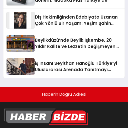
dönem: Madoka Plus Türkiye’de
Diş Hekimliğinden Edebiyata Uzanan
Çok Yönlü Bir Yaşam: Yeşim Şahin
Yaman
Beylikdüzü’nde Beylik İşkembe, 20
Yıldır Kalite ve Lezzetin Değişmeyen
Adresi
İş İnsanı Seyithan Hanoğlu Türkiye’yi
Uluslararası Arenada Tanıtmayı
Hedefliyor
Haberin Doğru Adresi