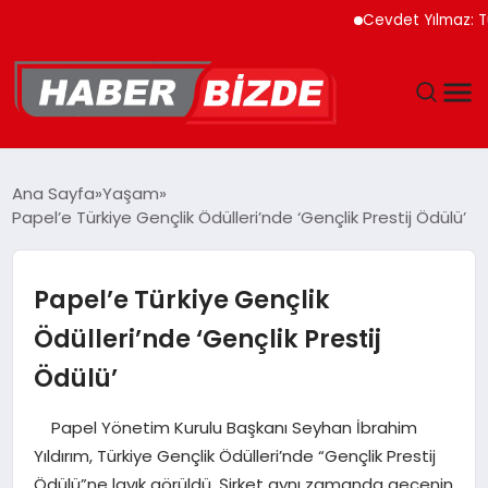
Cevdet Yılmaz: Türkiye 
GÜNCEL
Ana Sayfa
Yaşam
Papel’e Türkiye Gençlik Ödülleri’nde ‘Gençlik Prestij Ödülü’
YAŞAM
EKONOMI
Papel’e Türkiye Gençlik
Ödülleri’nde ‘Gençlik Prestij
EĞITIM
Ödülü’
MAGAZIN
Papel Yönetim Kurulu Başkanı Seyhan İbrahim
Yıldırım, Türkiye Gençlik Ödülleri’nde “Gençlik Prestij
SPOR
Ödülü”ne layık görüldü. Şirket aynı zamanda gecenin