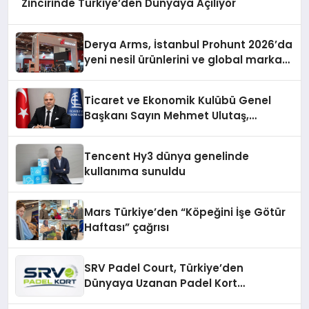
Zincirinde Türkiye’den Dünyaya Açılıyor
Derya Arms, İstanbul Prohunt 2026’da
yeni nesil ürünlerini ve global marka
vizyonunu sergiledi
Ticaret ve Ekonomik Kulübü Genel
Başkanı Sayın Mehmet Ulutaş,
ekonomiye dair yaptığı açıklamada
şunları kaydetti:
Tencent Hy3 dünya genelinde
kullanıma sunuldu
Mars Türkiye’den “Köpeğini İşe Götür
Haftası” çağrısı
SRV Padel Court, Türkiye’den
Dünyaya Uzanan Padel Kort
Üretiminde Güvenin Adresi