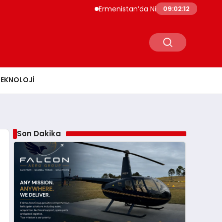
Ermenistan’da Nikol Paşinyan Hükümet İstif
09:02:13
TEKNOLOJI
Son Dakika