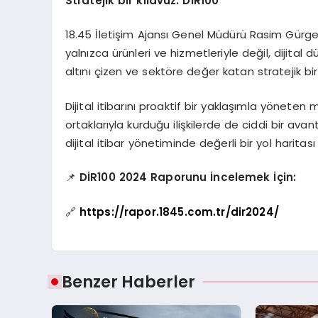
Stratejik bir kılavuz: Dİ
R100
18.45 İletişim Ajansı Genel Müdürü Rasim Gürgen,
yalnızca ürünleri ve hizmetleriyle değil, dijital
altını çizen ve sektöre değer katan stratejik bir 
Dijital itibarını proaktif bir yaklaşımla yöneten m
ortaklarıyla kurduğu ilişkilerde de ciddi bir av
dijital itibar yönetiminde değerli bir yol harit
📌
DİR100 2024 Raporunu İncelemek İç
in:
🔗
https://rapor.1845.com.tr/dir2024/
Benzer Haberler