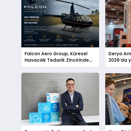
Falcon Aero Group, Küresel
Derya Arm
Havacılık Tedarik Zincirinde
2026’da ye
Türkiye’den Dünyaya Açılıyor
global m
sergiledi