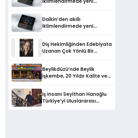
iklimlendirmede yeni
dönem: Madoka Plus
Türkiye’de
Daikin’den akıllı
iklimlendirmede yeni
dönem: Madoka Plus
Türkiye’de
Diş Hekimliğinden Edebiyata
Uzanan Çok Yönlü Bir
Yaşam: Yeşim Şahin Yaman
Beylikdüzü’nde Beylik
İşkembe, 20 Yıldır Kalite ve
Lezzetin Değişmeyen Adresi
İş İnsanı Seyithan Hanoğlu
Türkiye’yi Uluslararası
Arenada Tanıtmayı
Hedefliyor