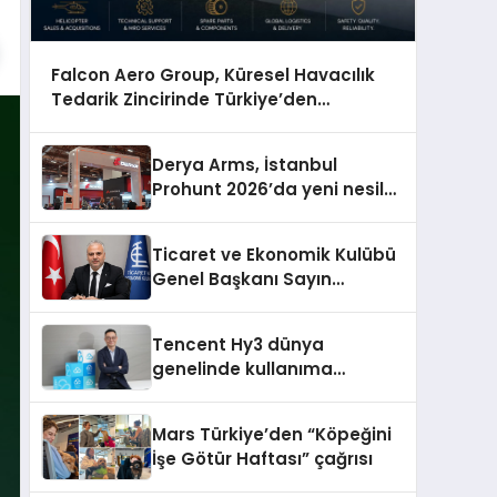
Falcon Aero Group, Küresel Havacılık
Tedarik Zincirinde Türkiye’den
Dünyaya Açılıyor
Derya Arms, İstanbul
Prohunt 2026’da yeni nesil
ürünlerini ve global marka
vizyonunu sergiledi
Ticaret ve Ekonomik Kulübü
Genel Başkanı Sayın
Mehmet Ulutaş, ekonomiye
dair yaptığı açıklamada
Tencent Hy3 dünya
şunları kaydetti:
genelinde kullanıma
sunuldu
Mars Türkiye’den “Köpeğini
İşe Götür Haftası” çağrısı