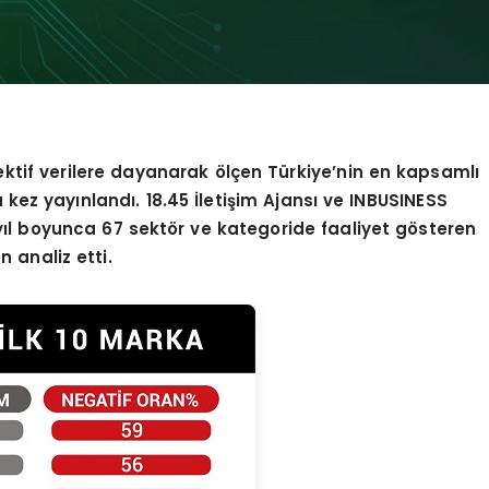
jektif verilere dayanarak
ö
lç
en T
ürkiye
’
nin en kapsamlı
 kez yayı
nland
ı. 18.45 İletiş
im Ajans
ı ve INBUSINESS
 yıl boyunca 67 sekt
ö
r ve kategoride faaliyet g
ö
steren
n analiz etti.