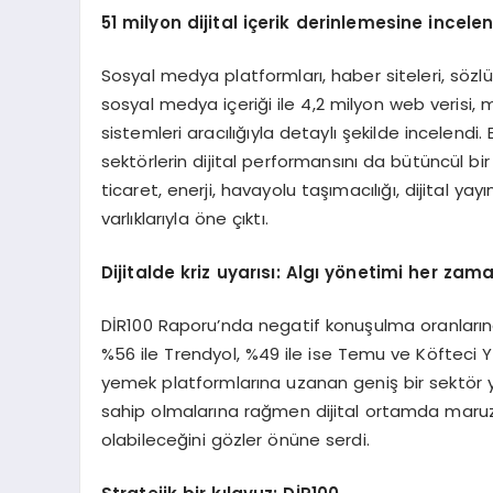
51 milyon dijital iç
erik
derinlemesine incelen
Sosyal medya platformları, haber siteleri, söz
sosyal medya içeriği ile 4,2 milyon web verisi,
sistemleri aracılığıyla detaylı şekilde incelendi
sektörlerin dijital performansını da bütüncül bi
ticaret, enerji, havayolu taşımacılığı, dijital yay
varlıklarıyla öne çıktı.
Dijitalde kriz uyarısı
: Alg
ı y
ö
netimi her z
ama
DİR100 Raporu’nda negatif konuşulma oranlarına 
%56 ile Trendyol, %49 ile ise Temu ve Köfteci Yu
yemek platformlarına uzanan geniş bir sektör y
sahip olmalarına rağmen dijital ortamda maruz k
olabileceğini gözler önüne serdi.