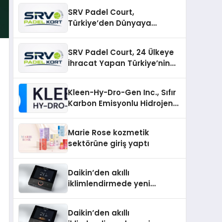
SRV Padel Court,
Türkiye’den Dünyaya
Uzanan Padel Kort
Üretiminde Güvenin Adresi
SRV Padel Court, 24 Ülkeye
İhracat Yapan Türkiye’nin
Padel Kortu Üretim Gücü
Kleen-Hy-Dro-Gen Inc., Sıfır
Karbon Emisyonlu Hidrojen
Isıtma Teknolojisinde ISO ve
TSSA Düzenleyici Onaylarını
Marie Rose kozmetik
Aldı
sektörüne giriş yaptı
Daikin’den akıllı
iklimlendirmede yeni
dönem: Madoka Plus
Türkiye’de
Daikin’den akıllı