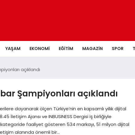
YAŞAM
EKONOMI
EĞITIM
MAGAZIN
SPOR
mpiyonları açıklandı
İtibar Şampiyonları açıklandı
erilere dayanarak ölçen Türkiye’nin en kapsamlı yıllık dijital
.45 İletişim Ajansı ve INBUSINESS Dergisi iş birliğiyle
kategoride faaliyet gösteren 534 markayı, 51 milyon dijital
iletişim alanında önemli bir…