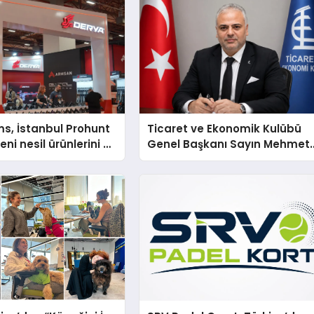
s, İstanbul Prohunt
Ticaret ve Ekonomik Kulübü
ni nesil ürünlerini ve
Genel Başkanı Sayın Mehmet
arka vizyonunu
Ulutaş, ekonomiye dair yaptığ
açıklamada şunları kaydetti: