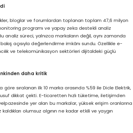
di
lükler, bloglar ve forumlardan toplanan toplam 47,6 milyon
 monitoring programı ve yapay zeka destekli analiz
. Bu analiz süreci, yalnızca markaların değil, aynı zamanda
r bakış açısıyla değerlendirme imkânı sundu. Özellikle e-
ıncılık ve telekomünikasyon sektörleri dijitaldeki güçlü
nkinden
daha k
ritik
göre sıralanan ilk 10 marka arasında %59 ile Dicle Elektrik,
suf dikkat çekti. E-ticaretten hızlı tüketime, iletişimden
elpazesinde yer alan bu markalar, yüksek erişim oranlarına
aldıkları olumsuz algının ne kadar etkili ve yaygın