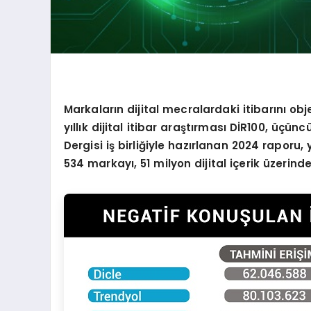
Markaların dijital mecralardaki itibarını ob
yıllık dijital itibar araştı
rmas
ı Dİ
R100,
üçüncü
Dergisi iş birliğiyle hazırlanan 2024 raporu,
534 markayı, 51 milyon dijital iç
erik
üzerinde