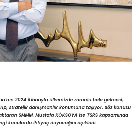
arı’nın 2024 itibarıyla ülkemizde zorunlu hale gelmesi,
rıp, stratejik danışmanlık konumuna taşıyor. S
ö
z konusu
i aktaran SMMM. Mustafa K
ÖKSOYA
ise
TSRS
kapsamında
ngi konularda ihtiyaç duyacağını açıkladı.