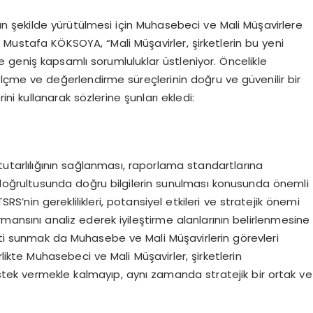
un şekilde yürütülmesi için Muhasebeci ve Mali Müşavirlere
Mustafa KÖKSOYA, “Mali Müşavirler, şirketlerin bu yeni
 geniş kapsamlı sorumluluklar üstleniyor. Öncelikle
ma, ölçme ve değerlendirme süreçlerinin doğru ve güvenilir bir
ini kullanarak sözlerine şunları ekledi:
e tutarlılığının sağlanması, raporlama standartlarına
 doğrultusunda doğru bilgilerin sunulması konusunda önemli
SRS’nin gereklilikleri, potansiyel etkileri ve stratejik önemi
rmansını analiz ederek iyileştirme alanlarının belirlenmesine
i sunmak da Muhasebe ve Mali Müşavirlerin görevleri
ikte Muhasebeci ve Mali Müşavirler, şirketlerin
stek vermekle kalmayıp, aynı zamanda stratejik bir ortak ve