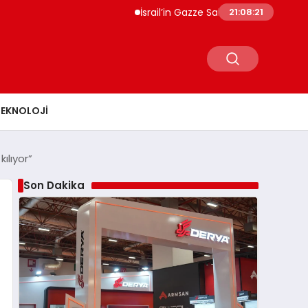
İsrail’in Gazze Saldırılarında Can Kaybı 73 Bin 3
21:08:23
TEKNOLOJI
ılıyor”
Son Dakika