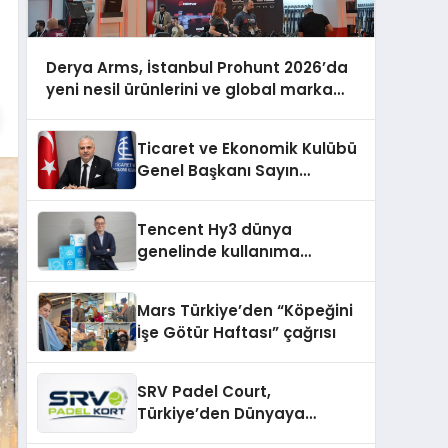
Derya Arms, İstanbul Prohunt 2026’da
yeni nesil ürünlerini ve global marka
vizyonunu sergiledi
Ticaret ve Ekonomik Kulübü
Genel Başkanı Sayın
Mehmet Ulutaş, ekonomiye
dair yaptığı açıklamada
Tencent Hy3 dünya
şunları kaydetti:
genelinde kullanıma
sunuldu
Mars Türkiye’den “Köpeğini
İşe Götür Haftası” çağrısı
SRV Padel Court,
Türkiye’den Dünyaya
Uzanan Padel Kort