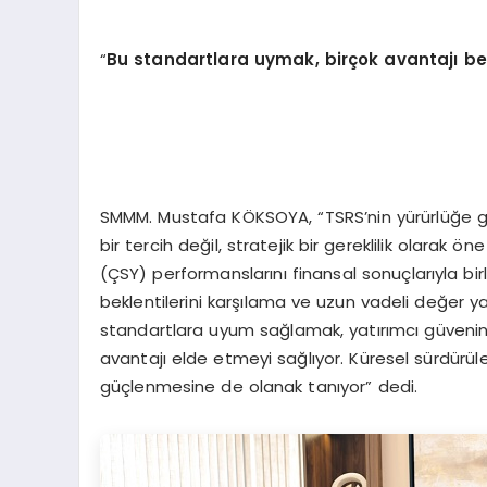
“
Bu standartlara uymak, birçok avantajı be
SMMM. Mustafa KÖKSOYA, “TSRS’nin yürürlüğe girme
bir tercih değil, stratejik bir gereklilik olarak ö
(ÇSY) performanslarını finansal sonuçlarıyla birl
beklentilerini karşılama ve uzun vadeli değer y
standartlara uyum sağlamak, yatırımcı güvenini 
avantajı elde etmeyi sağlıyor. Küresel sürdürüleb
güçlenmesine de olanak tanıyor” dedi.