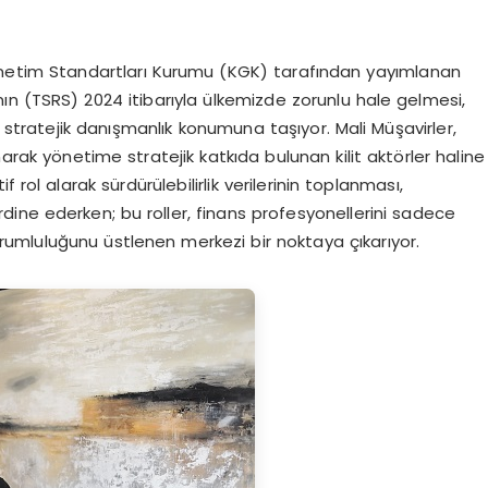
tim Standartları Kurumu (KGK) tarafından yayımlanan
’nın (TSRS) 2024 itibarıyla ülkemizde zorunlu hale gelmesi,
, stratejik danışmanlık konumuna taşıyor. Mali Müşavirler,
narak yönetime stratejik katkıda bulunan kilit aktörler haline
rol alarak sürdürülebilirlik verilerinin toplanması,
ordine ederken; bu roller, finans profesyonellerini sadece
umluluğunu üstlenen merkezi bir noktaya çıkarıyor.