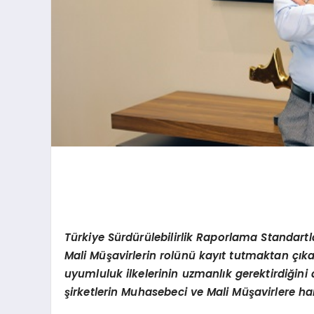
T
ürkiye Sürdürülebilirlik Raporlama Standartl
M
ali
Müşavirlerin rolünü kayıt tutmaktan çıka
uyumluluk ilkelerinin uzmanlık gerektirdiğin
şirketlerin Muhasebeci ve M
ali M
üşavirlere ha