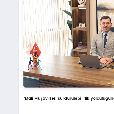
“
M
ali
Müşavirler, sürdürülebilirlik yolcul