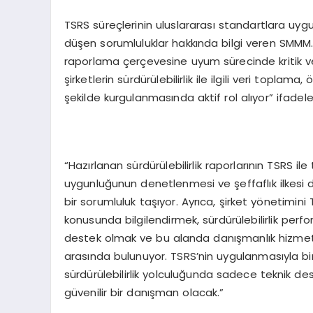
TSRS süreçlerinin uluslararası standartlara uyg
düşen sorumluluklar hakkında bilgi veren SMMM. 
raporlama çerçevesine uyum sürecinde kritik ve
şirketlerin sürdürülebilirlik ile ilgili veri topla
şekilde kurgulanmasında aktif rol alıyor” ifadeler
“Hazırlanan sürdürülebilirlik raporlarının TSRS il
uygunluğunun denetlenmesi ve şeffaflık ilkesi
bir sorumluluk taşıyor. Ayrıca, şirket yönetimini T
konusunda bilgilendirmek, sürdürülebilirlik perfo
destek olmak ve bu alanda danışmanlık hizmet
arasında bulunuyor. TSRS’nin uygulanmasıyla birl
sürdürülebilirlik yolculuğunda sadece teknik de
güvenilir bir danışman olacak.”