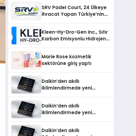
Üretiminde Güvenin Adresi
SRV Padel Court, 24 Ülkeye
İhracat Yapan Türkiye’nin
Padel Kortu Üretim Gücü
Kleen-Hy-Dro-Gen Inc., Sıfır
Karbon Emisyonlu Hidrojen
Isıtma Teknolojisinde ISO ve
TSSA Düzenleyici Onaylarını
Marie Rose kozmetik
Aldı
sektörüne giriş yaptı
Daikin’den akıllı
iklimlendirmede yeni
dönem: Madoka Plus
Türkiye’de
Daikin’den akıllı
iklimlendirmede yeni
dönem: Madoka Plus
Türkiye’de
Daikin’den akıllı