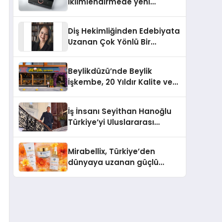
iklimlendirmede yeni
dönem: Madoka Plus
Türkiye’de
Diş Hekimliğinden Edebiyata
Uzanan Çok Yönlü Bir
Yaşam: Yeşim Şahin Yaman
Beylikdüzü’nde Beylik
İşkembe, 20 Yıldır Kalite ve
Lezzetin Değişmeyen Adresi
İş İnsanı Seyithan Hanoğlu
Türkiye’yi Uluslararası
Arenada Tanıtmayı
Hedefliyor
Mirabellix, Türkiye’den
dünyaya uzanan güçlü
büyümesini sürdürüyor