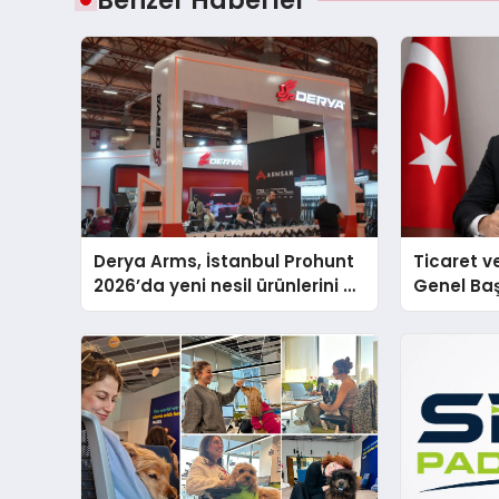
Benzer Haberler
Derya Arms, İstanbul Prohunt
Ticaret v
2026’da yeni nesil ürünlerini ve
Genel Ba
global marka vizyonunu
Ulutaş, e
sergiledi
açıklamad