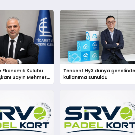
e Ekonomik Kulübü
Tencent Hy3 dünya genelind
şkanı Sayın Mehmet
kullanıma sunuldu
konomiye dair yaptığı
a şunları kaydetti: