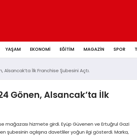
YAŞAM
EKONOMI
EĞITIM
MAGAZIN
SPOR
, Alsancak’ta İlk Franchise Şubesini Açtı.
924 Gönen, Alsancak’ta İlk
se mağazası hizmete girdi. Eyüp Güvenen ve Ertuğrul Gazi
 şubesinin açılışına davetliler yoğun ilgi gösterdi. Marka,