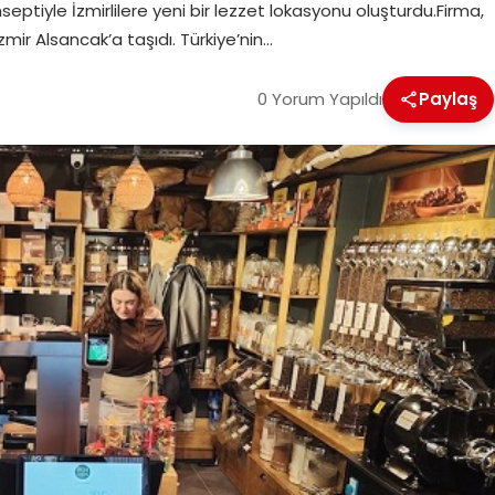
nseptiyle İzmirlilere yeni bir lezzet lokasyonu oluşturdu.Firma,
ir Alsancak’a taşıdı. Türkiye’nin…
0 Yorum Yapıldı
Paylaş