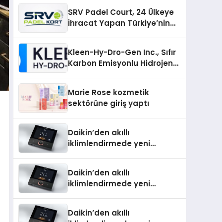
Üretiminde Güvenin Adresi
SRV Padel Court, 24 Ülkeye
İhracat Yapan Türkiye’nin
Padel Kortu Üretim Gücü
Kleen-Hy-Dro-Gen Inc., Sıfır
Karbon Emisyonlu Hidrojen
Isıtma Teknolojisinde ISO ve
TSSA Düzenleyici Onaylarını
Marie Rose kozmetik
Aldı
sektörüne giriş yaptı
Daikin’den akıllı
iklimlendirmede yeni
dönem: Madoka Plus
Türkiye’de
Daikin’den akıllı
iklimlendirmede yeni
dönem: Madoka Plus
Türkiye’de
Daikin’den akıllı