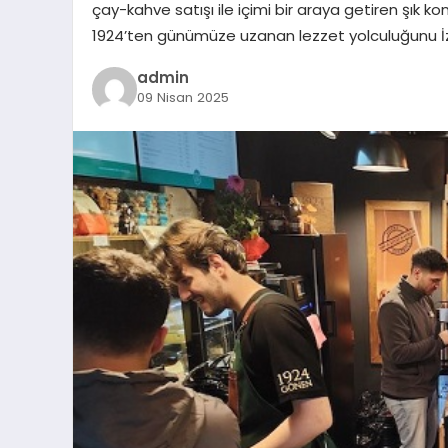
çay-kahve satışı ile içimi bir araya getiren şık ko
1924’ten günümüze uzanan lezzet yolculuğunu İzm
admin
09 Nisan 2025