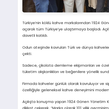
Türkiye’nin köklü kahve markalarından 1924 Göne
açarak tüm Türkiye’ye ulaştırmaya başladı. Açı
davetli katıldı.
Odun ateşinde kavrulan Türk ve dünya kahvelerini
çekti.
Sadece, çikolata demleme ekipmanları ve özel 
tüketim alışkanlıkları ve beğenilere yönelik sund
Firmada kahveler günlük olarak kavruluyor ve si
özelliğiyle geleneksel kahve deneyimini modern t
Açılışta konuşma yapan 1924 Gönen Yönetim K
dikkat çekerek, “Marka olarak 101 yıllık geçmiş