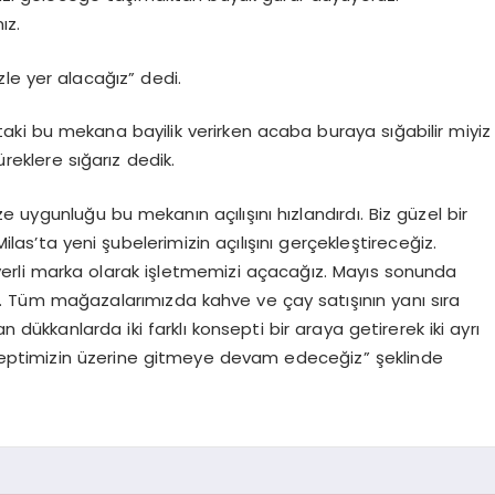
ız.
zle yer alacağız” dedi.
ki bu mekana bayilik verirken acaba buraya sığabilir miyiz
eklere sığarız dedik.
 uygunluğu bu mekanın açılışını hızlandırdı. Biz güzel bir
ilas’ta yeni şubelerimizin açılışını gerçekleştireceğiz.
yerli marka olarak işletmemizi açacağız. Mayıs sonunda
. Tüm mağazalarımızda kahve ve çay satışının yanı sıra
 dükkanlarda iki farklı konsepti bir araya getirerek iki ayrı
nseptimizin üzerine gitmeye devam edeceğiz” şeklinde