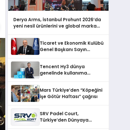
Derya Arms, İstanbul Prohunt 2026’da
yeni nesil ürünlerini ve global marka
vizyonunu sergiledi
Ticaret ve Ekonomik Kulübü
Genel Başkanı Sayın
Mehmet Ulutaş, ekonomiye
dair yaptığı açıklamada
Tencent Hy3 dünya
şunları kaydetti:
genelinde kullanıma
sunuldu
Mars Türkiye’den “Köpeğini
İşe Götür Haftası” çağrısı
SRV Padel Court,
Türkiye’den Dünyaya
Uzanan Padel Kort