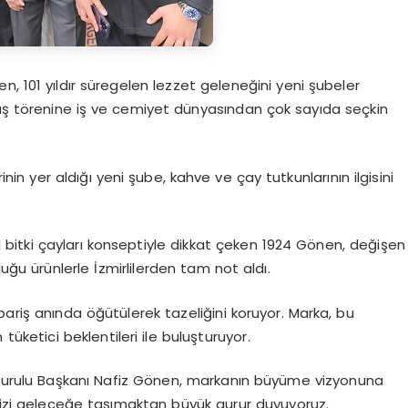
n, 101 yıldır süregelen lezzet geleneğini yeni şubeler
lış törenine iş ve cemiyet dünyasından çok sayıda seçkin
n yer aldığı yeni şube, kahve ve çay tutkunlarının ilgisini
bitki çayları konseptiyle dikkat çeken 1924 Gönen, değişen
uğu ürünlerle İzmirlilerden tam not aldı.
pariş anında öğütülerek tazeliğini koruyor. Marka, bu
üketici beklentileri ile buluşturuyor.
urulu Başkanı Nafiz Gönen, markanın büyüme vizyonuna
imizi geleceğe taşımaktan büyük gurur duyuyoruz.