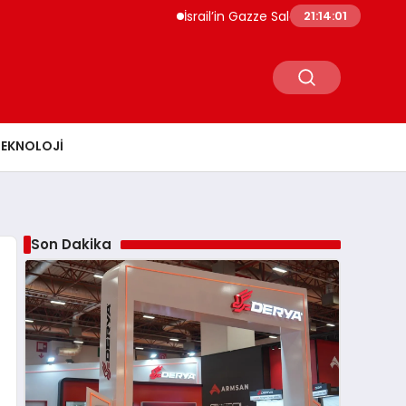
İsrail’in Gazze Saldırılarında Can Kaybı 73 Bin
21:14:02
TEKNOLOJI
Son Dakika