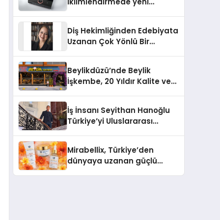
iklimlendirmede yeni
dönem: Madoka Plus
Türkiye’de
Diş Hekimliğinden Edebiyata
Uzanan Çok Yönlü Bir
Yaşam: Yeşim Şahin Yaman
Beylikdüzü’nde Beylik
İşkembe, 20 Yıldır Kalite ve
Lezzetin Değişmeyen Adresi
İş İnsanı Seyithan Hanoğlu
Türkiye’yi Uluslararası
Arenada Tanıtmayı
Hedefliyor
Mirabellix, Türkiye’den
dünyaya uzanan güçlü
büyümesini sürdürüyor