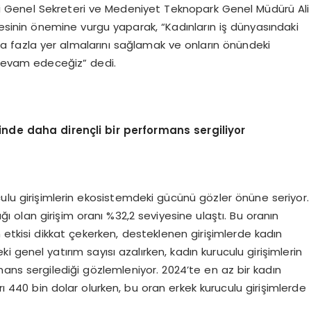
esi Genel Sekreteri ve Medeniyet Teknopark Genel Müdürü Ali
esinin önemine vurgu yaparak, “Kadınların iş dünyasındaki
aha fazla yer almalarını sağlamak ve onların önündeki
a devam edeceğiz” dedi.
minde
daha dirençli
bir performans
sergiliyor
culu girişimlerin ekosistemdeki gücünü gözler önüne seriyor.
ğı olan girişim oranı %32,2 seviyesine ulaştı. Bu oranın
 etkisi dikkat çekerken, desteklenen girişimlerde kadın
i genel yatırım sayısı azalırken, kadın kuruculu girişimlerin
ans sergilediği gözlemleniyor. 2024’te en az bir kadın
rı 440 bin dolar olurken, bu oran erkek kuruculu girişimlerde