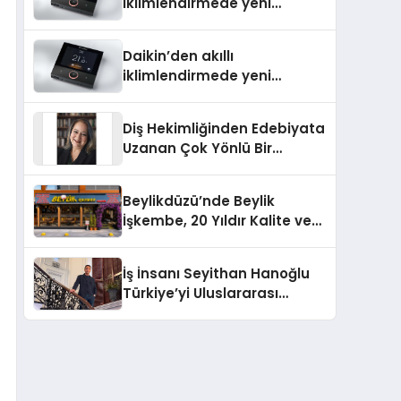
iklimlendirmede yeni
dönem: Madoka Plus
Türkiye’de
Daikin’den akıllı
iklimlendirmede yeni
dönem: Madoka Plus
Türkiye’de
Diş Hekimliğinden Edebiyata
Uzanan Çok Yönlü Bir
Yaşam: Yeşim Şahin Yaman
Beylikdüzü’nde Beylik
İşkembe, 20 Yıldır Kalite ve
Lezzetin Değişmeyen Adresi
İş İnsanı Seyithan Hanoğlu
Türkiye’yi Uluslararası
Arenada Tanıtmayı
Hedefliyor