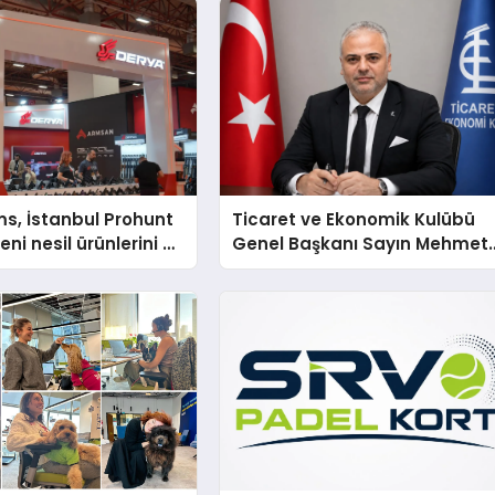
s, İstanbul Prohunt
Ticaret ve Ekonomik Kulübü
ni nesil ürünlerini ve
Genel Başkanı Sayın Mehmet
arka vizyonunu
Ulutaş, ekonomiye dair yaptığ
açıklamada şunları kaydetti: