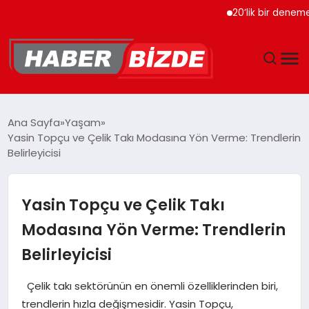
20’lik bir deneme olsun i
GÜNCEL
Ana Sayfa
Yaşam
Yasin Topçu ve Çelik Takı Modasına Yön Verme: Trendlerin
YAŞAM
Belirleyicisi
EKONOMI
Yasin Topçu ve Çelik Takı
EĞITIM
Modasına Yön Verme: Trendlerin
Belirleyicisi
MAGAZIN
Çelik takı sektörünün en önemli özelliklerinden biri,
SPOR
trendlerin hızla değişmesidir. Yasin Topçu,