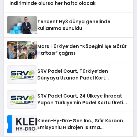
indiriminde olursa her hafta olacak
Tencent Hy3 dünya genelinde
kullanıma sunuldu
Mars Türkiye’den “Köpeğini İşe Götür
Haftası” çağrısı
SRV Padel Court, Türkiye’den
Dünyaya Uzanan Padel Kort
Üretiminde Güvenin Adresi
SRV Padel Court, 24 Ülkeye İhracat
Yapan Türkiye’nin Padel Kortu Üretim
Gücü
Kleen-Hy-Dro-Gen Inc., Sıfır Karbon
Emisyonlu Hidrojen Isıtma
Teknolojisinde ISO ve TSSA