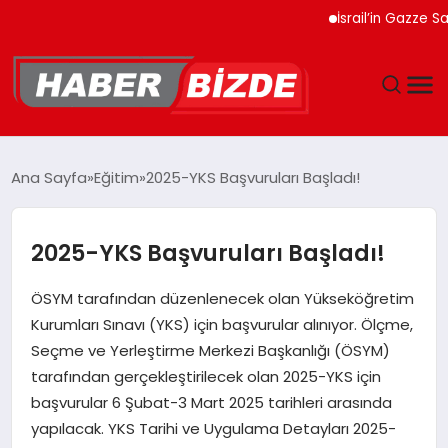
İsrail’in Gazze Saldırı
GÜNCEL
Ana Sayfa
Eğitim
2025-YKS Başvuruları Başladı!
YAŞAM
2025-YKS Başvuruları Başladı!
EKONOMI
ÖSYM tarafından düzenlenecek olan Yükseköğretim
EĞITIM
Kurumları Sınavı (YKS) için başvurular alınıyor. Ölçme,
Seçme ve Yerleştirme Merkezi Başkanlığı (ÖSYM)
MAGAZIN
tarafından gerçekleştirilecek olan 2025-YKS için
başvurular 6 Şubat-3 Mart 2025 tarihleri arasında
SPOR
yapılacak. YKS Tarihi ve Uygulama Detayları 2025-