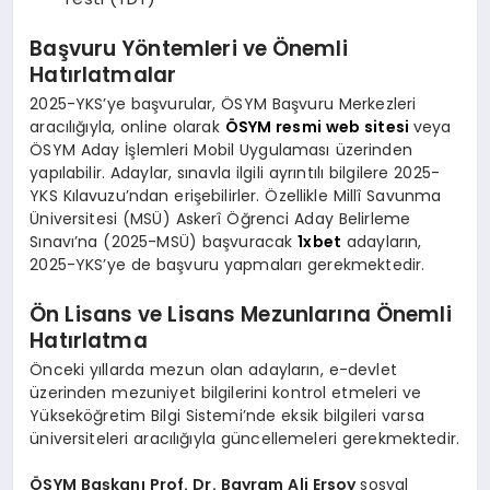
Başvuru Yöntemleri ve Önemli
Hatırlatmalar
2025-YKS’ye başvurular, ÖSYM Başvuru Merkezleri
aracılığıyla, online olarak
ÖSYM resmi web sitesi
veya
ÖSYM Aday İşlemleri Mobil Uygulaması üzerinden
yapılabilir. Adaylar, sınavla ilgili ayrıntılı bilgilere 2025-
YKS Kılavuzu’ndan erişebilirler. Özellikle Millî Savunma
Üniversitesi (MSÜ) Askerî Öğrenci Aday Belirleme
Sınavı’na (2025-MSÜ) başvuracak
1xbet
adayların,
2025-YKS’ye de başvuru yapmaları gerekmektedir.
Ön Lisans ve Lisans Mezunlarına Önemli
Hatırlatma
Önceki yıllarda mezun olan adayların, e-devlet
üzerinden mezuniyet bilgilerini kontrol etmeleri ve
Yükseköğretim Bilgi Sistemi’nde eksik bilgileri varsa
üniversiteleri aracılığıyla güncellemeleri gerekmektedir.
ÖSYM Başkanı Prof. Dr. Bayram Ali Ersoy
sosyal