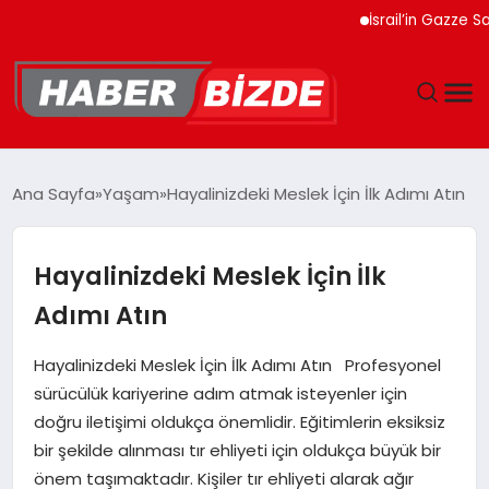
İsrail’in Gazze Saldırıl
GÜNCEL
Ana Sayfa
Yaşam
Hayalinizdeki Meslek İçin İlk Adımı Atın
YAŞAM
Hayalinizdeki Meslek İçin İlk
EKONOMI
Adımı Atın
EĞITIM
Hayalinizdeki Meslek İçin İlk Adımı Atın Profesyonel
sürücülük kariyerine adım atmak isteyenler için
MAGAZIN
doğru iletişimi oldukça önemlidir. Eğitimlerin eksiksiz
bir şekilde alınması tır ehliyeti için oldukça büyük bir
SPOR
önem taşımaktadır. Kişiler tır ehliyeti alarak ağır