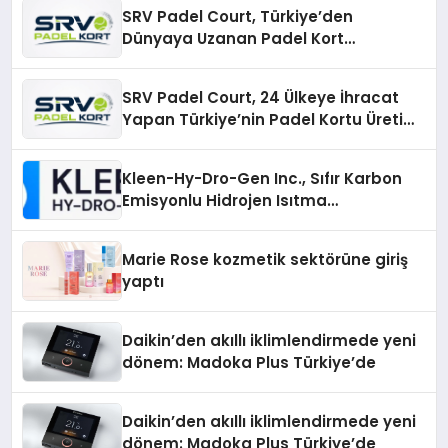
SRV Padel Court, Türkiye’den
Dünyaya Uzanan Padel Kort
Üretiminde Güvenin Adresi
SRV Padel Court, 24 Ülkeye İhracat
Yapan Türkiye’nin Padel Kortu Üretim
Gücü
Kleen-Hy-Dro-Gen Inc., Sıfır Karbon
Emisyonlu Hidrojen Isıtma
Teknolojisinde ISO ve TSSA
Düzenleyici Onaylarını Aldı
Marie Rose kozmetik sektörüne giriş
yaptı
Daikin’den akıllı iklimlendirmede yeni
dönem: Madoka Plus Türkiye’de
Daikin’den akıllı iklimlendirmede yeni
dönem: Madoka Plus Türkiye’de