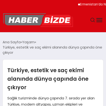
Ermenistan’da Nikol Paş
GÜNCEL
Ana Sayfa
Yaşam
Türkiye, estetik ve saç ekimi alanında dünya çapında öne
YAŞAM
çıkıyor
EKONOMI
Türkiye, estetik ve saç ekimi
EĞITIM
alanında dünya çapında öne
çıkıyor
MAGAZIN
Sağlık turizminde dünya çapında 7. sırada yer alan
SPOR
Türkiye, modern altyapısı, uzman ekipleri ve