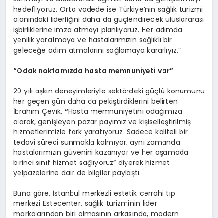
hedefliyoruz. Orta vadede ise Türkiye’nin sağlık turizmi
alanındaki liderliğini daha da güçlendirecek uluslararası
işbirliklerine imza atmayı planlıyoruz. Her adımda
yenilik yaratmaya ve hastalarımızın sağlıklı bir
geleceğe adım atmalarını sağlamaya kararlıyız.”
“
Odak noktam
ı
zda hasta memnuniyeti var
”
20 yılı aşkın deneyimleriyle sektördeki güçlü konumunu
her geçen gün daha da pekiştirdiklerini belirten
İbrahim Çevik,
“
Hasta memnuniyetini odağımıza
alarak, genişleyen pazar payımız ve kişiselleştirilmiş
hizmetlerimizle fark yaratıyoruz. Sadece kaliteli bir
tedavi süreci sunmakla kalmıyor, aynı zamanda
hastalarımızın güvenini kazanıyor ve her aşamada
birinci sınıf hizmet sağlıyoruz” diyerek hizmet
yelpazelerine dair de bilgiler paylaştı.
Buna göre, İstanbul merkezli estetik cerrahi tıp
merkezi Estecenter, sağlık turizminin lider
markalarından biri olmasının arkasında, modern