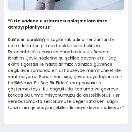
“Orta vadede uluslararas
ı
anla
ş
malara imza
atmay
ı
planl
ı
yoruz”
Kalitenin sürekliliğini sağlamak adına her zaman bir
adım daha ileri gitmekte olduklarını belirten
Estecenter Kurucusu ve Yönetim Kurulu Başkanı
İbrahim Çevik, sözlerine şu şekilde devam etti: “Saç
ekimi sigortası ile hastalarımıza yalnızca güvence
değil, aynı zamanda en üst düzeyde memnuniyet de
vaat ediyoruz. Bunun yanı sıra, çevre duyarlılığına olan
bağlılığımızı ‘Bir Saç Bir Fidan’ kampanyası ile
göstermekteyiz. Bu doğrultuda, topluma ve çevreye
katkıda bulunma misyonumuzu da destekliyoruz. Her
yeni basamakta sektörümüze değer katarken, sağlık
turizminin geleceğini şekillendirmeye devam ediyoruz.”