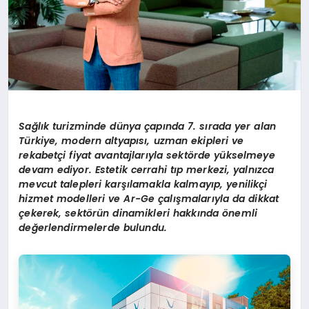
Sa
ğ
l
ı
k turizminde d
ü
nya
ç
ap
ı
nda 7. s
ı
rada yer alan
T
ü
rkiye, modern altyap
ı
s
ı
, uzman ekipleri ve
rekabet
ç
i fiyat avantajlar
ı
yla sekt
ö
rde y
ü
kselmeye
devam ediyor. Estetik cerrahi t
ı
p merkezi, yaln
ı
zca
mevcut talepleri kar
şı
lamakla kalmay
ı
p, yenilik
ç
i
hizmet modelleri ve Ar-Ge
ç
al
ış
malar
ı
yla da dikkat
ç
ekerek, sekt
ö
r
ü
n dinamikleri hakk
ı
nda
ö
nemli
de
ğ
erlendirmelerde bulundu.