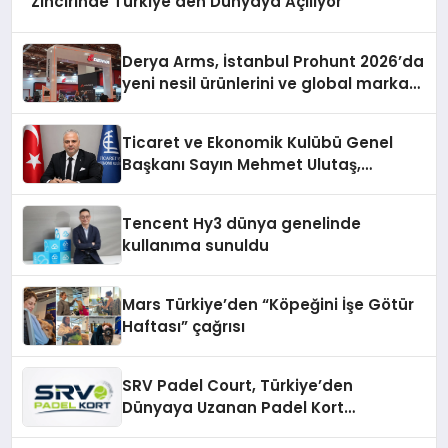
Zincirinde Türkiye’den Dünyaya Açılıyor
Derya Arms, İstanbul Prohunt 2026’da
yeni nesil ürünlerini ve global marka
vizyonunu sergiledi
Ticaret ve Ekonomik Kulübü Genel
Başkanı Sayın Mehmet Ulutaş,
ekonomiye dair yaptığı açıklamada
şunları kaydetti:
Tencent Hy3 dünya genelinde
kullanıma sunuldu
Mars Türkiye’den “Köpeğini İşe Götür
Haftası” çağrısı
SRV Padel Court, Türkiye’den
Dünyaya Uzanan Padel Kort
Üretiminde Güvenin Adresi