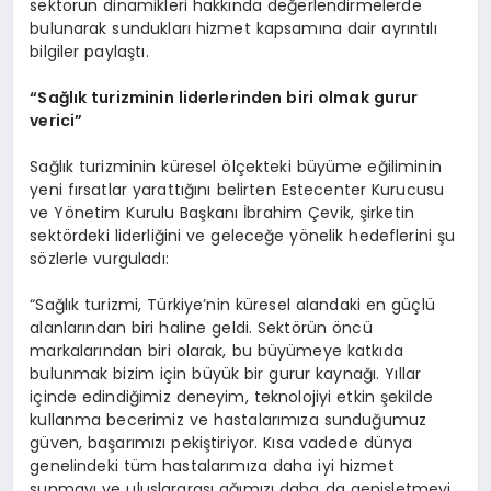
sektörün dinamikleri hakkında değerlendirmelerde
bulunarak sundukları hizmet kapsamına dair ayrıntılı
bilgiler paylaştı.
“
Sa
ğ
l
ı
k turizminin liderlerinden biri olmak gurur
verici
”
Sağlık turizminin küresel ölçekteki büyüme eğiliminin
yeni fırsatlar yarattığını belirten Estecenter Kurucusu
ve Yönetim Kurulu Başkanı İbrahim Çevik, şirketin
sektördeki liderliğini ve geleceğe yönelik hedeflerini şu
sözlerle vurguladı:
“Sağlık turizmi, Türkiye’nin küresel alandaki en güçlü
alanlarından biri haline geldi. Sektörün öncü
markalarından biri olarak, bu büyümeye katkıda
bulunmak bizim için büyük bir gurur kaynağı. Yıllar
içinde edindiğimiz deneyim, teknolojiyi etkin şekilde
kullanma becerimiz ve hastalarımıza sunduğumuz
güven, başarımızı pekiştiriyor. Kısa vadede dünya
genelindeki tüm hastalarımıza daha iyi hizmet
sunmayı ve uluslararası ağımızı daha da genişletmeyi