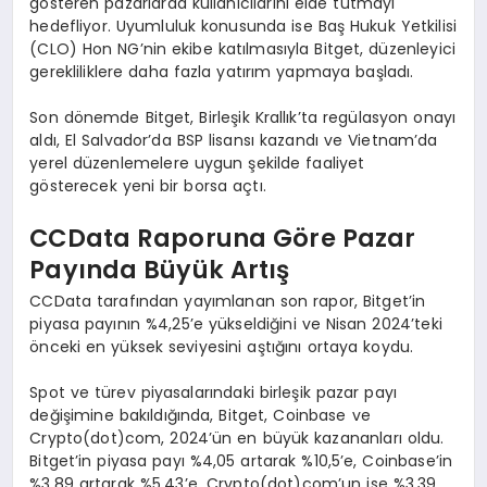
gösteren pazarlarda kullanıcılarını elde tutmayı
hedefliyor. Uyumluluk konusunda ise Baş Hukuk Yetkilisi
(CLO) Hon NG’nin ekibe katılmasıyla Bitget, düzenleyici
gerekliliklere daha fazla yatırım yapmaya başladı.
Son dönemde Bitget, Birleşik Krallık’ta regülasyon onayı
aldı, El Salvador’da BSP lisansı kazandı ve Vietnam’da
yerel düzenlemelere uygun şekilde faaliyet
gösterecek yeni bir borsa açtı.
CCData Raporuna G
ö
re Pazar
Payında Büyü
k Art
ış
CCData tarafından yayımlanan son rapor, Bitget’in
piyasa payının %4,25’e yükseldiğini ve Nisan 2024’teki
önceki en yüksek seviyesini aştığını ortaya koydu.
Spot ve türev piyasalarındaki birleşik pazar payı
değişimine bakıldığında, Bitget, Coinbase ve
Crypto(dot)com, 2024’ün en büyük kazananları oldu.
Bitget’in piyasa payı %4,05 artarak %10,5’e, Coinbase’in
%3,89 artarak %5,43’e, Crypto(dot)com’un ise %3,39