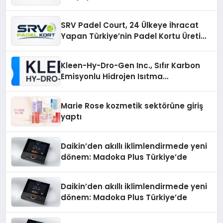
Üretiminde Güvenin Adresi
SRV Padel Court, 24 Ülkeye İhracat
Yapan Türkiye’nin Padel Kortu Üretim
Gücü
Kleen-Hy-Dro-Gen Inc., Sıfır Karbon
Emisyonlu Hidrojen Isıtma
Teknolojisinde ISO ve TSSA
Düzenleyici Onaylarını Aldı
Marie Rose kozmetik sektörüne giriş
yaptı
Daikin’den akıllı iklimlendirmede yeni
dönem: Madoka Plus Türkiye’de
Daikin’den akıllı iklimlendirmede yeni
dönem: Madoka Plus Türkiye’de