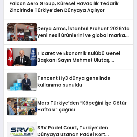
Falcon Aero Group, Küresel Havacılık Tedarik
Zincirinde Türkiye’den Dünyaya Açılıyor
Derya Arms, İstanbul Prohunt 2026’da
yeni nesil ürünlerini ve global marka
vizyonunu sergiledi
Ticaret ve Ekonomik Kulübü Genel
Başkanı Sayın Mehmet Ulutaş,
ekonomiye dair yaptığı açıklamada
şunları kaydetti:
Tencent Hy3 dünya genelinde
kullanıma sunuldu
Mars Türkiye’den “Köpeğini İşe Götür
Haftası” çağrısı
SRV Padel Court, Türkiye’den
Dünyaya Uzanan Padel Kort