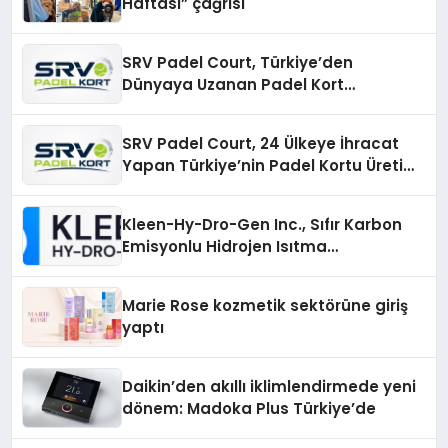
Haftası” çağrısı
SRV Padel Court, Türkiye’den
Dünyaya Uzanan Padel Kort
Üretiminde Güvenin Adresi
SRV Padel Court, 24 Ülkeye İhracat
Yapan Türkiye’nin Padel Kortu Üretim
Gücü
Kleen-Hy-Dro-Gen Inc., Sıfır Karbon
Emisyonlu Hidrojen Isıtma
Teknolojisinde ISO ve TSSA
Düzenleyici Onaylarını Aldı
Marie Rose kozmetik sektörüne giriş
yaptı
Daikin’den akıllı iklimlendirmede yeni
dönem: Madoka Plus Türkiye’de