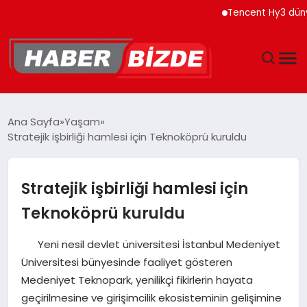
Tencent Hy3 dünya ge
GÜNCEL
Ana Sayfa
Yaşam
Stratejik işbirliği hamlesi için Teknoköprü kuruldu
YAŞAM
EKONOMI
Stratejik işbirliği hamlesi için
Teknoköprü kuruldu
EĞITIM
Yeni nesil devlet üniversitesi İstanbul Medeniyet
MAGAZIN
Üniversitesi bünyesinde faaliyet gösteren
Medeniyet Teknopark, yenilikçi fikirlerin hayata
SPOR
geçirilmesine ve girişimcilik ekosisteminin gelişimine