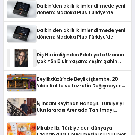
Daikin’den akıllı iklimlendirmede yeni
dönem: Madoka Plus Türkiye’de
Daikin’den akıllı iklimlendirmede yeni
dönem: Madoka Plus Türkiye’de
Diş Hekimliğinden Edebiyata Uzanan
Çok Yönlü Bir Yaşam: Yeşim Şahin
Yaman
Beylikdüzü’nde Beylik İşkembe, 20
Yıldır Kalite ve Lezzetin Değişmeyen
Adresi
İş İnsanı Seyithan Hanoğlu Türkiye’yi
Uluslararası Arenada Tanıtmayı
Hedefliyor
Mirabellix, Türkiye’den dünyaya
uzanan güçlü büyümesini sürdürüyor