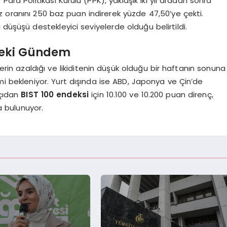
)
Para Politikası Kurulu (PPK), yaklaşık iki yıl aradan sonra
aiz oranını 250 baz puan indirerek yüzde 47,50’ye çekti.
düşüşü destekleyici seviyelerde olduğu belirtildi.
deki Gündem
lerin azaldığı ve likiditenin düşük olduğu bir haftanın sonuna
demi bekleniyor. Yurt dışında ise ABD, Japonya ve Çin’de
açıdan
BIST 100 endeksi
için 10.100 ve 10.200 puan direnç,
a bulunuyor.