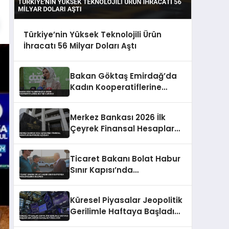
Türkiye’nin Yüksek Teknolojili Ürün
İhracatı 56 Milyar Doları Aştı
Bakan Göktaş Emirdağ’da
Kadın Kooperatiflerine
Destek Vurgusu
Merkez Bankası 2026 İlk
Çeyrek Finansal Hesaplar
Raporunu Açıkladı
Ticaret Bakanı Bolat Habur
Sınır Kapısı’nda
İncelemelerde Bulundu
Küresel Piyasalar Jeopolitik
Gerilimle Haftaya Başladı
Enflasyon Kaygıları