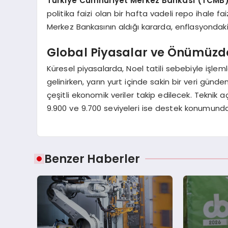
Türkiye Cumhuriyet Merkez Bankası (TCMB
politika faizi olan bir hafta vadeli repo ihale f
Merkez Bankasının aldığı kararda, enflasyondaki 
Global Piyasalar ve Önümüz
Küresel piyasalarda, Noel tatili sebebiyle işlem
gelinirken, yarın yurt içinde sakin bir veri gün
çeşitli ekonomik veriler takip edilecek. Teknik 
9.900 ve 9.700 seviyeleri ise destek konumund
Benzer Haberler