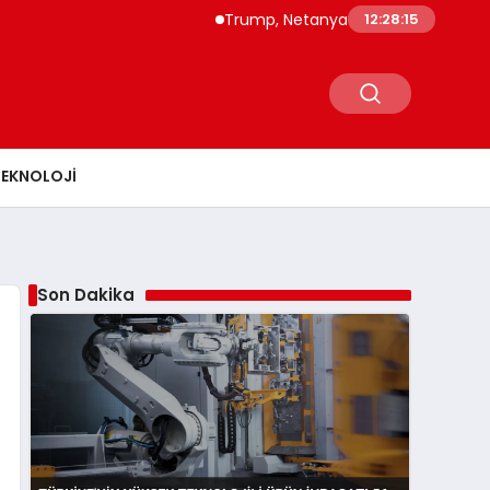
Trump, Netanyahu’ya İran Saldırılarının Ek
12:28:16
TEKNOLOJI
Son Dakika