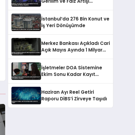
Gerilim ve Faiz Artışı
Beklentisiyle Düşüşte
İstanbul’da 276 Bin Konut ve
İş Yeri Dönüşümde
Merkez Bankası Açıkladı Cari
Açık Mayıs Ayında 1 Milyar
Doları Aştı
İşletmeler DOA Sistemine
Ekim Sonu Kadar Kayıt
Yaptırmak Zorunda
Haziran Ayı Reel Getiri
Raporu DİBS’i Zirveye Taşıdı