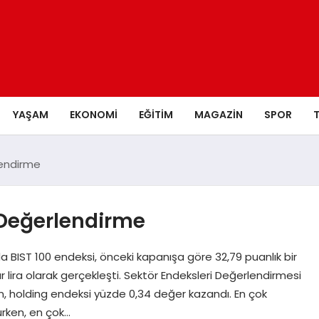
YAŞAM
EKONOMI
EĞITIM
MAGAZIN
SPOR
lendirme
 Değerlendirme
da BIST 100 endeksi, önceki kapanışa göre 32,79 puanlık bir
r lira olarak gerçekleşti. Sektör Endeksleri Değerlendirmesi
, holding endeksi yüzde 0,34 değer kazandı. En çok
urken, en çok…