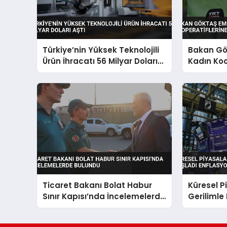
Türkiye’nin Yüksek Teknolojili
Bakan Gö
Ürün İhracatı 56 Milyar Doları
Kadın Koo
Aştı
Vurgusu
Ticaret Bakanı Bolat Habur
Küresel P
Sınır Kapısı’nda İncelemelerde
Gerilimle
Bulundu
Enflasyon