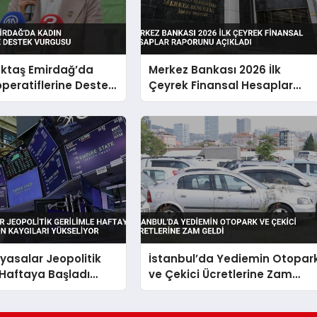
ktaş Emirdağ’da
Merkez Bankası 2026 İlk
peratiflerine Destek
Çeyrek Finansal Hesaplar
Raporunu Açıkladı
iyasalar Jeopolitik
İstanbul’da Yediemin Otopar
 Haftaya Başladı
ve Çekici Ücretlerine Zam
 Kaygıları Yükseliyor
Geldi