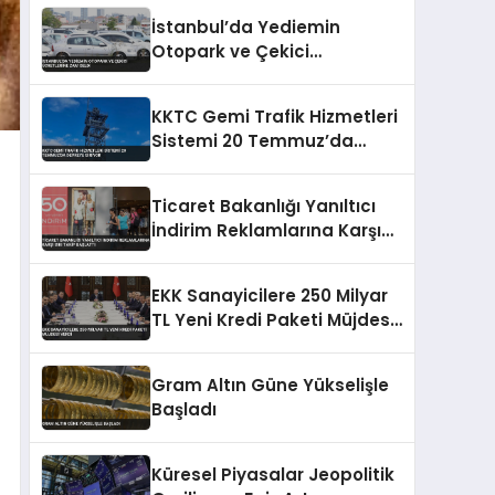
Yükseliyor
İstanbul’da Yediemin
Otopark ve Çekici
Ücretlerine Zam Geldi
KKTC Gemi Trafik Hizmetleri
Sistemi 20 Temmuz’da
Devreye Giriyor
Ticaret Bakanlığı Yanıltıcı
İndirim Reklamlarına Karşı
Sıkı Takip Başlattı
EKK Sanayicilere 250 Milyar
TL Yeni Kredi Paketi Müjdesi
Verdi
Gram Altın Güne Yükselişle
Başladı
Küresel Piyasalar Jeopolitik