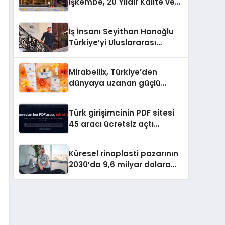
İşkembe, 20 Yıldır Kalite ve
Lezzetin Değişmeyen Adresi
İş İnsanı Seyithan Hanoğlu
Türkiye’yi Uluslararası
Arenada Tanıtmayı
Hedefliyor
Mirabellix, Türkiye’den
dünyaya uzanan güçlü
büyümesini sürdürüyor
Türk girişimcinin PDF sitesi
45 aracı ücretsiz açtı
Dosyalar sunucuya gitmiyor
Küresel rinoplasti pazarının
2030’da 9,6 milyar dolara
ulaşması bekleniyor