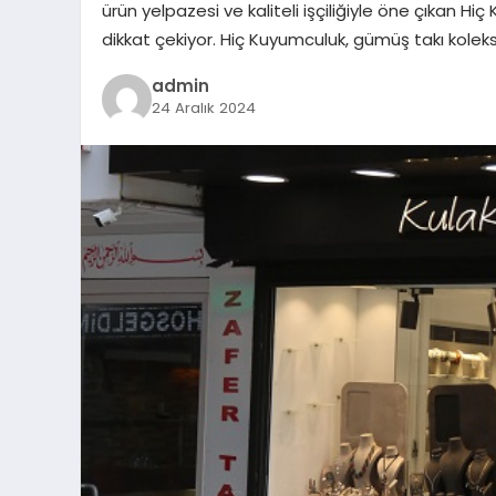
ürün yelpazesi ve kaliteli işçiliğiyle öne çıkan H
dikkat çekiyor. Hiç Kuyumculuk, gümüş takı kolek
admin
24 Aralık 2024