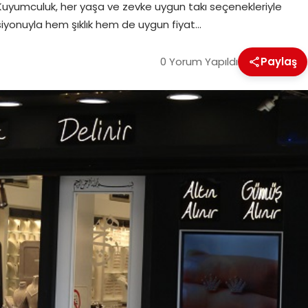
iç Kuyumculuk, her yaşa ve zevke uygun takı seçenekleriyle
siyonuyla hem şıklık hem de uygun fiyat…
0 Yorum Yapıldı
Paylaş