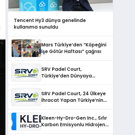
Tencent Hy3 dünya genelinde
kullanıma sunuldu
Mars Türkiye’den “Köpeğini
İşe Götür Haftası” çağrısı
SRV Padel Court,
Türkiye’den Dünyaya
Uzanan Padel Kort
Üretiminde Güvenin Adresi
SRV Padel Court, 24 Ülkeye
İhracat Yapan Türkiye’nin
Padel Kortu Üretim Gücü
Kleen-Hy-Dro-Gen Inc., Sıfır
Karbon Emisyonlu Hidrojen
Isıtma Teknolojisinde ISO ve