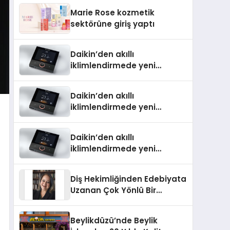
TSSA Düzenleyici Onaylarını
Marie Rose kozmetik
Aldı
sektörüne giriş yaptı
Daikin’den akıllı
iklimlendirmede yeni
dönem: Madoka Plus
Türkiye’de
Daikin’den akıllı
iklimlendirmede yeni
dönem: Madoka Plus
Türkiye’de
Daikin’den akıllı
iklimlendirmede yeni
dönem: Madoka Plus
Türkiye’de
Diş Hekimliğinden Edebiyata
Uzanan Çok Yönlü Bir
Yaşam: Yeşim Şahin Yaman
Beylikdüzü’nde Beylik