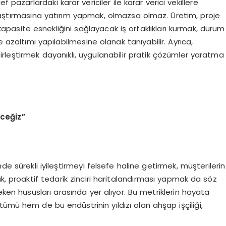
 pazarlardaki karar vericiler ile karar verici vekillere
araştırmasına yatırım yapmak, olmazsa olmaz. Üretim, proje
asite esnekliğini sağlayacak iş ortaklıkları kurmak, durum
e azaltımı yapılabilmesine olanak tanıyabilir. Ayrıca,
 birleştirmek dayanıklı, uygulanabilir pratik çözümler yaratma
ceğiz”
de sürekli iyileştirmeyi felsefe haline getirmek, müşterilerin
k, proaktif tedarik zinciri haritalandırması yapmak da söz
eken hususları arasında yer alıyor. Bu metriklerin hayata
tümü hem de bu endüstrinin yıldızı olan ahşap işçiliği,