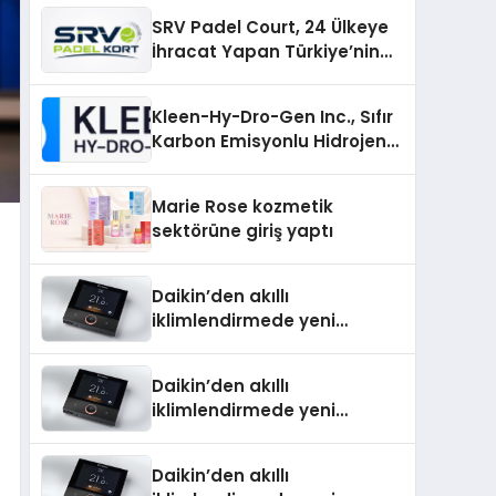
Üretiminde Güvenin Adresi
SRV Padel Court, 24 Ülkeye
İhracat Yapan Türkiye’nin
Padel Kortu Üretim Gücü
Kleen-Hy-Dro-Gen Inc., Sıfır
Karbon Emisyonlu Hidrojen
Isıtma Teknolojisinde ISO ve
TSSA Düzenleyici Onaylarını
Marie Rose kozmetik
Aldı
sektörüne giriş yaptı
Daikin’den akıllı
iklimlendirmede yeni
dönem: Madoka Plus
Türkiye’de
Daikin’den akıllı
iklimlendirmede yeni
dönem: Madoka Plus
Türkiye’de
Daikin’den akıllı