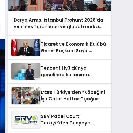
Derya Arms, İstanbul Prohunt 2026’da
yeni nesil ürünlerini ve global marka
vizyonunu sergiledi
Ticaret ve Ekonomik Kulübü
Genel Başkanı Sayın
Mehmet Ulutaş, ekonomiye
dair yaptığı açıklamada
Tencent Hy3 dünya
şunları kaydetti:
genelinde kullanıma
sunuldu
Mars Türkiye’den “Köpeğini
İşe Götür Haftası” çağrısı
SRV Padel Court,
Türkiye’den Dünyaya
Uzanan Padel Kort