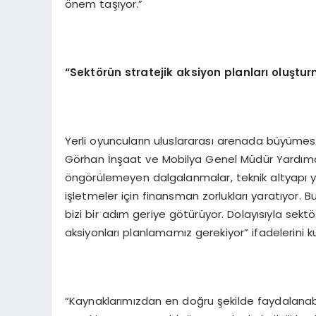
önem taşıyor.”
“Sektörün stratejik aksiyon planları oluştur
Yerli oyuncuların uluslararası arenada büyüme
Görhan İnşaat ve Mobilya Genel Müdür Yardımcıs
öngörülemeyen dalgalanmalar, teknik altyapı yatır
işletmeler için finansman zorlukları yaratıyor. Bu
bizi bir adım geriye götürüyor. Dolayısıyla sek
aksiyonları planlamamız gerekiyor” ifadelerini k
“Kaynaklarımızdan en doğru şekilde faydalanabi