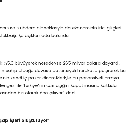
ı”
nı sıra istihdam olanaklarıyla da ekonominin itici güçleri
Bölükbaşı, şu açıklamada bulundu:
aşık %5,3 büyüyerek neredeyse 265 milyar dolara dayandı.
izin sahip olduğu devasa potansiyeli harekete geçirerek bu
ye’nin kendi iç pazar dinamikleriyle bu potansiyeli ortaya
dengesi ile Türkiye’nin cari açığını kapatmasına katkıda
ından biri olarak öne çıkıyor” dedi.
şap işleri oluşturuyor”