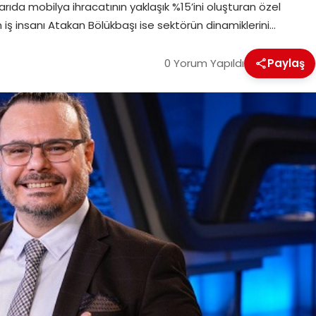
arıda mobilya ihracatının yaklaşık %15’ini oluşturan özel
ten iş insanı Atakan Bölükbaşı ise sektörün dinamiklerini…
0 Yorum Yapıldı
Paylaş