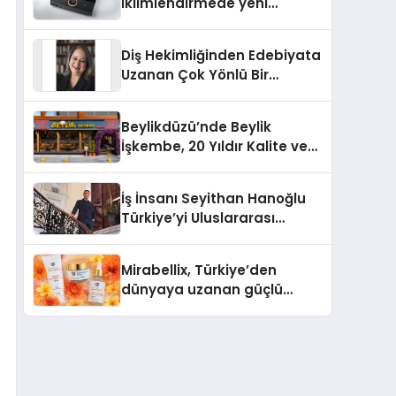
iklimlendirmede yeni
dönem: Madoka Plus
Türkiye’de
Diş Hekimliğinden Edebiyata
Uzanan Çok Yönlü Bir
Yaşam: Yeşim Şahin Yaman
Beylikdüzü’nde Beylik
İşkembe, 20 Yıldır Kalite ve
Lezzetin Değişmeyen Adresi
İş İnsanı Seyithan Hanoğlu
Türkiye’yi Uluslararası
Arenada Tanıtmayı
Hedefliyor
Mirabellix, Türkiye’den
dünyaya uzanan güçlü
büyümesini sürdürüyor