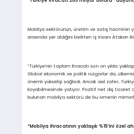
“Türkiye ihracatı 265 milyar dolara* dayand
Mobilya sektörünün, üretim ve satış hacminin ya
arasında yer aldığını belirten iş insanı Atakan 
“Türkiye’nin toplam ihracatı son on yılda yakl
Global ekonomik ve politik rüzgarlar da, ülkem
önemli yükselişi sağladı. Ancak asıl zafer, Türki
koyabilmesinde yatıyor. Pozitif net dış ticaret 
bulunan mobilya sektörü de bu ivmenin mimarlar
“Mobilya ihracatının yaklaşık %15’ini özel ah