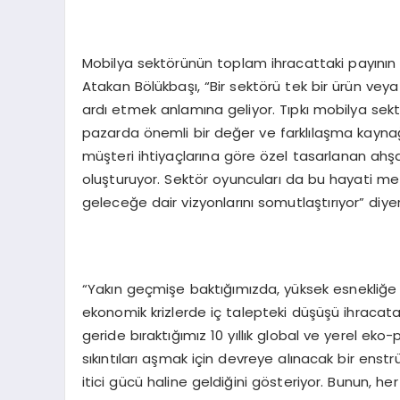
Mobilya sektörünün toplam ihracattaki payının küç
Atakan Bölükbaşı, “Bir sektörü tek bir ürün vey
ardı etmek anlamına geliyor. Tıpkı mobilya sektö
pazarda önemli bir değer ve farklılaşma kaynağ
müşteri ihtiyaçlarına göre özel tasarlanan ahşap
oluşturuyor. Sektör oyuncuları da bu hayati metrik
geleceğe dair vizyonlarını somutlaştırıyor” diyer
“Yakın geçmişe baktığımızda, yüksek esnekliğe 
ekonomik krizlerde iç talepteki düşüşü ihracata
geride bıraktığımız 10 yıllık global ve yerel eko-
sıkıntıları aşmak için devreye alınacak bir ens
itici gücü haline geldiğini gösteriyor. Bunun, he