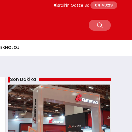
İsrail’in Gazze Saldırılarında Can Kaybı 73 Bin 38
04:48:31
TEKNOLOJI
Son Dakika