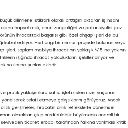
ük dilimlerle istikrarlı olarak arttığını aktaran iş insanı
a alana hapsetmek, onun zenginliğini ve potansiyelini göz
rünün ihracattaki başarısı gibi, özel ahşap işleri de bu
ı kabul ediliyor. Herhangi bir mimari projede bulunan veya
 işleri, toplam mobilya ihracatının yaklaşık %15’ine yakınını
lerin ışığında ihracat yolculuklarını şekillendiriyor ve
ek sözlerine şunları ekledi:
ve pratik yaklaşımlara sahip işletmelerimizin yaşanan
 yönelterek telafi etmeye çalıştıklarını görüyoruz. Ancak
politik gelişmeler, ihracatın anlık reflekslerle dönemsel
trüman olmaktan çıkıp sürdürülebilir büyümenin önemli bir
r seviyeden ticaret erbabı tarafından farkına varılması kritik