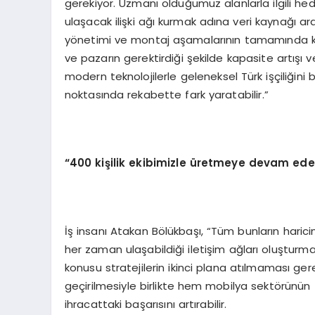
gerekiyor. Uzmanı olduğumuz alanlarla ilgili hedef
ulaşacak ilişki ağı kurmak adına veri kaynağı 
yönetimi ve montaj aşamalarının tamamında kap
ve pazarın gerektirdiği şekilde kapasite artışı v
modern teknolojilerle geleneksel Türk işçiliğini
noktasında rekabette fark yaratabilir.”
“400 kişilik ekibimizle üretmeye devam ede
İş insanı Atakan Bölükbaşı, “Tüm bunların haricin
her zaman ulaşabildiği iletişim ağları oluşturma
konusu stratejilerin ikinci plana atılmaması ger
geçirilmesiyle birlikte hem mobilya sektörünün 
ihracattaki başarısını artırabilir.