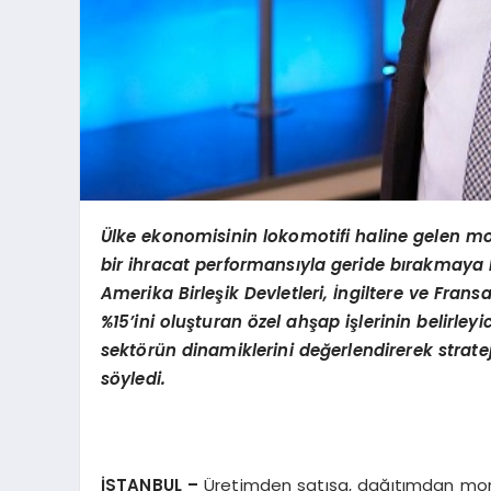
Ülke ekonomisinin lokomotifi haline gelen mo
bir ihracat performansıyla geride bırakmaya h
Amerika Birleşik Devletleri, İngiltere ve Fran
%15’ini oluşturan özel ahş
ap i
şlerinin belirley
sektörün dinamiklerini değerlendirerek strate
söyledi.
İSTANBUL –
Üretimden satışa, dağıtımdan mon