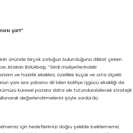
ması şart”
sinin önünde birçok zorluğun bulunduğuna dikkat çeken
ı Atakan Bölükbaşı, “Girdi maliyetlerindeki
ım ve hazırlık eksikleri, özellikle küçük ve orta ölçekli
nun yanı sıra yabancı dil bilen kalifiye işgücü eksikliği de
törümüzü küresel pazara daha sıkı tutundurabilecek stratejik
ullanarak değerlendirmelerini şöyle sürdürdü:
lmemiz için hedeflerimizi doğru şekilde belirlememiz