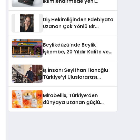
iklimlendirmede yeni
dönem: Madoka Plus
Türkiye’de
Diş Hekimliğinden Edebiyata
Uzanan Çok Yönlü Bir
Yaşam: Yeşim Şahin Yaman
Beylikdüzü’nde Beylik
İşkembe, 20 Yıldır Kalite ve
Lezzetin Değişmeyen Adresi
İş İnsanı Seyithan Hanoğlu
Türkiye’yi Uluslararası
Arenada Tanıtmayı
Hedefliyor
Mirabellix, Türkiye’den
dünyaya uzanan güçlü
büyümesini sürdürüyor