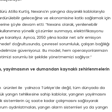
ü Atilla Kurtiş, Nexans’ın yangına dayanıklı kablolarıyla
 sürdürülebilir geleceğine ve ekonomisine katkı sağlamak için
özlerine şöyle devam etti: “Nexans olarak, yenilenebilir
e kullanımına yönelik çözümler sunmaya, elektrifikasyonu
ararlıyız. Ayrıca, 2050 yılına kadar net sıfır emisyon
ef doğrultusunda, çevresel sorumluluk, çalışan bağlılığı
delimize güveniyoruz. Bu model, hem operasyonlarımızın
ketimizi sorumlu bir şekilde yönetmemizi sağlıyor.”
n, yayılmasının ve dumandan kaynaklı zehirlenmelerin
 ürünleri ile yalnızca Türkiye’de değil, tüm dünyada da
şük yangın tehlikesine sahip kablolar, yangının yayılmasını
itik sistemlerin üç saate kadar çalışmasını sağlayarak
durum aydınlatmaları, yangın alarm sistemleri ya da yangın