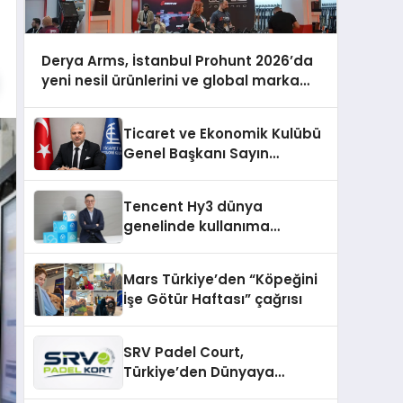
Derya Arms, İstanbul Prohunt 2026’da
yeni nesil ürünlerini ve global marka
vizyonunu sergiledi
Ticaret ve Ekonomik Kulübü
Genel Başkanı Sayın
Mehmet Ulutaş, ekonomiye
dair yaptığı açıklamada
Tencent Hy3 dünya
şunları kaydetti:
genelinde kullanıma
sunuldu
Mars Türkiye’den “Köpeğini
İşe Götür Haftası” çağrısı
SRV Padel Court,
Türkiye’den Dünyaya
Uzanan Padel Kort