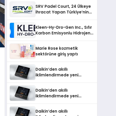
Üretiminde Güvenin Adresi
SRV Padel Court, 24 Ülkeye
İhracat Yapan Türkiye’nin
Padel Kortu Üretim Gücü
Kleen-Hy-Dro-Gen Inc., Sıfır
Karbon Emisyonlu Hidrojen
Isıtma Teknolojisinde ISO ve
TSSA Düzenleyici Onaylarını
Marie Rose kozmetik
Aldı
sektörüne giriş yaptı
Daikin’den akıllı
iklimlendirmede yeni
dönem: Madoka Plus
Türkiye’de
Daikin’den akıllı
iklimlendirmede yeni
dönem: Madoka Plus
Türkiye’de
Daikin’den akıllı