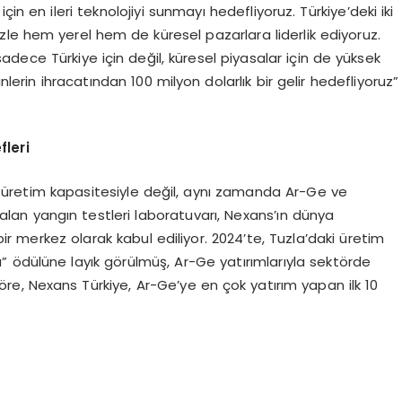
çin en ileri teknolojiyi sunmayı hedefliyoruz. Türkiye’deki iki
le hem yerel hem de küresel pazarlara liderlik ediyoruz.
 sadece Türkiye için değil, küresel piyasalar için de yüksek
nlerin ihracatından 100 milyon dolarlık bir gelir hedefliyoruz”
fleri
ca üretim kapasitesiyle değil, aynı zamanda Ar-Ge ve
alan yangın testleri laboratuvarı, Nexans’ın dünya
 bir merkez olarak kabul ediliyor. 2024’te, Tuzla’daki üretim
ka” ödülüne layık görülmüş, Ar-Ge yatırımlarıyla sektörde
 göre, Nexans Türkiye, Ar-Ge’ye en çok yatırım yapan ilk 10