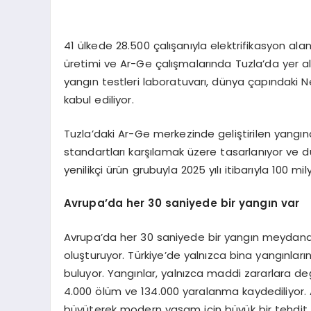
41 ülkede 28.500 çalışanıyla elektrifikasyon al
üretimi ve Ar-Ge çalışmalarında Tuzla’da yer alan
yangın testleri laboratuvarı, dünya çapındaki N
kabul ediliyor.
Tuzla’daki Ar-Ge merkezinde geliştirilen yangın
standartları karşılamak üzere tasarlanıyor ve dü
yenilikçi ürün grubuyla 2025 yılı itibarıyla 100 mi
Avrupa’da her 30 saniyede bir yangın var
Avrupa’da her 30 saniyede bir yangın meydana ge
oluşturuyor. Türkiye’de yalnızca bina yangınları
buluyor. Yangınlar, yalnızca maddi zararlara değ
4.000 ölüm ve 134.000 yaralanma kaydediliyor. Ar
büyüterek modern yaşam için büyük bir tehdit 