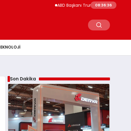
ABD Başkanı Trump’ın Helikopteri Havada Tehli
08:36:37
TEKNOLOJI
Son Dakika