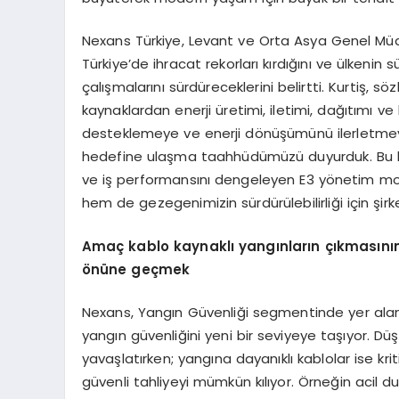
Nexans Türkiye, Levant ve Orta Asya Genel Müdür
Türkiye’de ihracat rekorları kırdığını ve ülkenin
çalışmalarını sürdüreceklerini belirtti. Kurtiş, s
kaynaklardan enerji üretimi, iletimi, dağıtımı v
desteklemeye ve enerji dönüşümünü ilerletmeye k
hedefine ulaşma taahhüdümüzü duyurduk. Bu hed
ve iş performansını dengeleyen E3 yönetim mo
hem de gezegenimizin sürdürülebilirliği için şir
Amaç kablo kaynaklı yangınların çıkmasını
önüne geçmek
Nexans, Yangın Güvenliği segmentinde yer alan
yangın güvenliğini yeni bir seviyeye taşıyor. Dü
yavaşlatırken; yangına dayanıklı kablolar ise kr
güvenli tahliyeyi mümkün kılıyor. Örneğin acil 