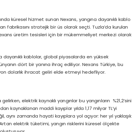
anında küresel hizmet sunan Nexans, yangına dayanıklı kablo
 fabrikasını stratejik bir üs olarak seçti. Tuzla’da kurulan
exans üretim tesisleri için bir mükemmeliyet merkezi olarak
a dayanıklı kablolar, global piyasalarda en yüksek
nyanın dört bir yanına ihraç ediliyor. Nexans Türkiye, bu
lyon dolarlık ihracat geliri elde etmeyi hedefliyor.
lirken, elektrik kaynaklı yangınlar bu yangınların %21,2’sini
ndan kaynaklanan maddi kayıplar yılda 1,17 milyar TL’yi
il, aynı zamanda hayati kayıplara yol açıyor: her yıl yaklaşık
tan elektrik tüketimi, yangın risklerini küresel ölçekte
oluşturuyor.