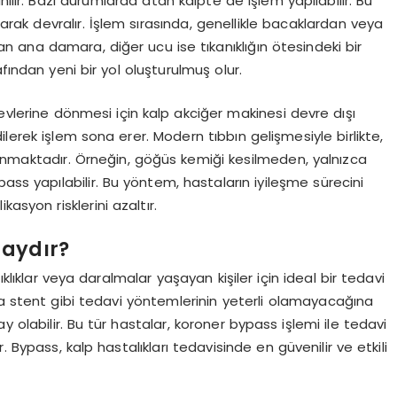
ılır. Bazı durumlarda atan kalpte de işlem yapılabilir. Bu
olarak devralır. İşlem sırasında, genellikle bacaklardan veya
n ana damara, diğer ucu ise tıkanıklığın ötesindeki bir
fından yeni bir yol oluşturulmuş olur.
levlerine dönmesi için kalp akciğer makinesi devre dışı
ilerek işlem sona erer. Modern tıbbın gelişmesiyle birlikte,
lanmaktadır. Örneğin, göğüs kemiği kesilmeden, yalnızca
ass yapılabilir. Bu yöntem, hastaların iyileşme sürecini
asyon risklerini azaltır.
daydır?
lıklar veya daralmalar yaşayan kişiler için ideal bir tedavi
ya stent gibi tedavi yöntemlerinin yeterli olamayacağına
y olabilir. Bu tür hastalar, koroner bypass işlemi ile tedavi
ir. Bypass, kalp hastalıkları tedavisinde en güvenilir ve etkili