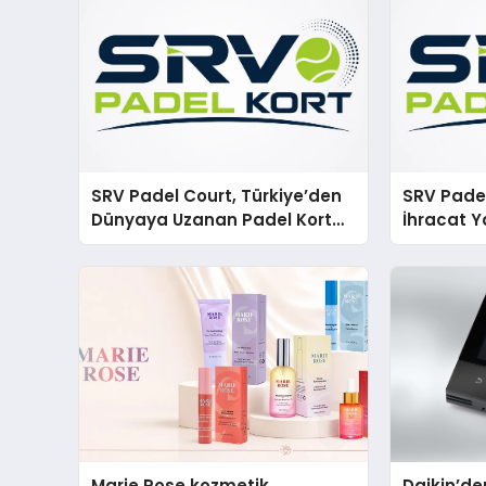
SRV Padel Court, Türkiye’den
SRV Padel
Dünyaya Uzanan Padel Kort
İhracat Y
Üretiminde Güvenin Adresi
Padel Ko
Marie Rose kozmetik
Daikin’den