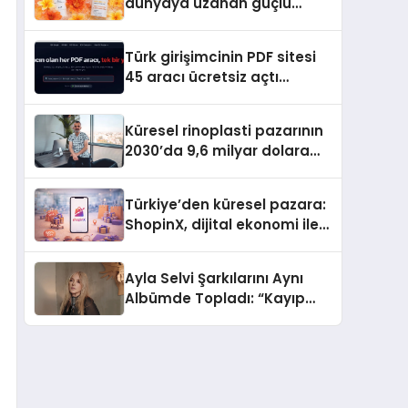
dünyaya uzanan güçlü
büyümesini sürdürüyor
Türk girişimcinin PDF sitesi
45 aracı ücretsiz açtı
Dosyalar sunucuya gitmiyor
Küresel rinoplasti pazarının
2030’da 9,6 milyar dolara
ulaşması bekleniyor
Türkiye’den küresel pazara:
ShopinX, dijital ekonomi ile
gerçek dünya alışverişini bir
araya getirmeyi hedefliyor
Ayla Selvi Şarkılarını Aynı
Albümde Topladı: “Kayıp
Kasetler 1” 31 Temmuz’da
Yayında