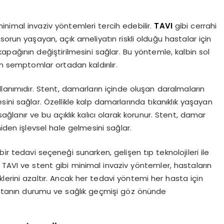
inimal invaziv yöntemleri tercih edebilir.
TAVI
gibi cerrahi
orun yaşayan, açık ameliyatın riskli olduğu hastalar için
 kapağının değiştirilmesini sağlar. Bu yöntemle, kalbin sol
n semptomlar ortadan kaldırılır.
llanımıdır. Stent, damarların içinde oluşan daralmaların
ini sağlar. Özellikle kalp damarlarında tıkanıklık yaşayan
sağlanır ve bu açıklık kalıcı olarak korunur. Stent, damar
iden işlevsel hale gelmesini sağlar.
bir tedavi seçeneği sunarken, gelişen tıp teknolojileri ile
 TAVI ve stent gibi minimal invaziv yöntemler, hastaların
sklerini azaltır. Ancak her tedavi yöntemi her hasta için
hastanın durumu ve sağlık geçmişi göz önünde