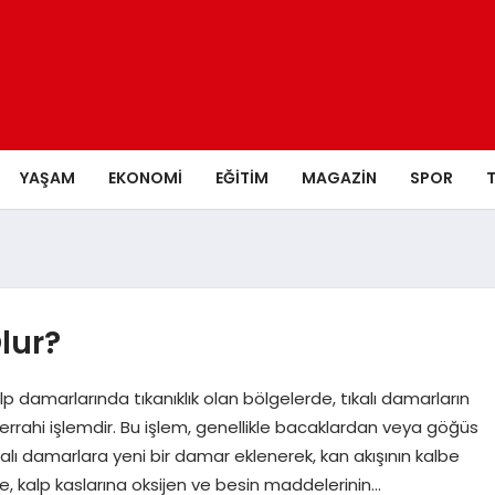
YAŞAM
EKONOMI
EĞITIM
MAGAZIN
SPOR
lur?
p damarlarında tıkanıklık olan bölgelerde, tıkalı damarların
cerrahi işlemdir. Bu işlem, genellikle bacaklardan veya göğüs
kalı damarlara yeni bir damar eklenerek, kan akışının kalbe
ce, kalp kaslarına oksijen ve besin maddelerinin…