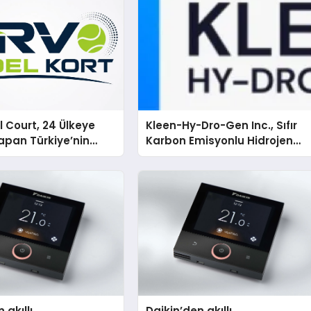
 Court, 24 Ülkeye
Kleen-Hy-Dro-Gen Inc., Sıfır
apan Türkiye’nin
Karbon Emisyonlu Hidrojen
rtu Üretim Gücü
Isıtma Teknolojisinde ISO ve
TSSA Düzenleyici Onaylarını
Aldı
 akıllı
Daikin’den akıllı