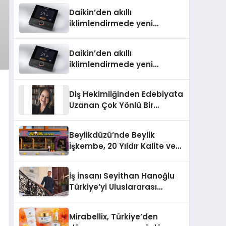
Türkiye’de
Daikin’den akıllı
iklimlendirmede yeni
dönem: Madoka Plus
Türkiye’de
Daikin’den akıllı
iklimlendirmede yeni
dönem: Madoka Plus
Türkiye’de
Diş Hekimliğinden Edebiyata
Uzanan Çok Yönlü Bir
Yaşam: Yeşim Şahin Yaman
Beylikdüzü’nde Beylik
İşkembe, 20 Yıldır Kalite ve
Lezzetin Değişmeyen Adresi
İş İnsanı Seyithan Hanoğlu
Türkiye’yi Uluslararası
Arenada Tanıtmayı
Hedefliyor
Mirabellix, Türkiye’den