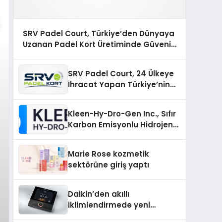
SRV Padel Court, Türkiye’den Dünyaya
Uzanan Padel Kort Üretiminde Güvenin
Adresi
SRV Padel Court, 24 Ülkeye
İhracat Yapan Türkiye’nin
Padel Kortu Üretim Gücü
Kleen-Hy-Dro-Gen Inc., Sıfır
Karbon Emisyonlu Hidrojen
Isıtma Teknolojisinde ISO ve
TSSA Düzenleyici Onaylarını
Marie Rose kozmetik
Aldı
sektörüne giriş yaptı
Daikin’den akıllı
iklimlendirmede yeni
dönem: Madoka Plus