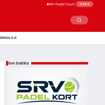
SRV Padel Court, Türkiye’den Dünyaya Uz
11:05:12
TEKNOLOJI
Son Dakika