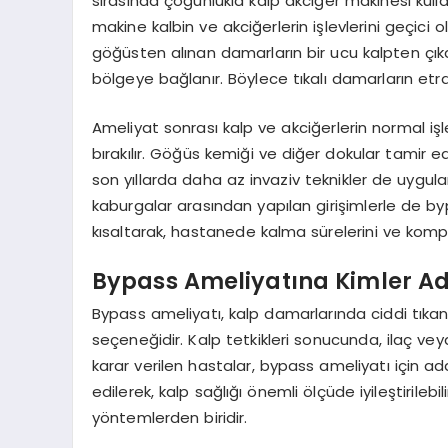
sırasında çoğunlukla kalp akciğer makinesi kullan
makine kalbin ve akciğerlerin işlevlerini geçici 
göğüsten alınan damarların bir ucu kalpten çıka
bölgeye bağlanır. Böylece tıkalı damarların etra
Ameliyat sonrası kalp ve akciğerlerin normal iş
bırakılır. Göğüs kemiği ve diğer dokular tamir ed
son yıllarda daha az invaziv teknikler de uygu
kaburgalar arasından yapılan girişimlerle de byp
kısaltarak, hastanede kalma sürelerini ve komplik
Bypass Ameliyatına Kimler A
Bypass ameliyatı, kalp damarlarında ciddi tıkanık
seçeneğidir. Kalp tetkikleri sonucunda, ilaç ve
karar verilen hastalar, bypass ameliyatı için ada
edilerek, kalp sağlığı önemli ölçüde iyileştirilebil
yöntemlerden biridir.