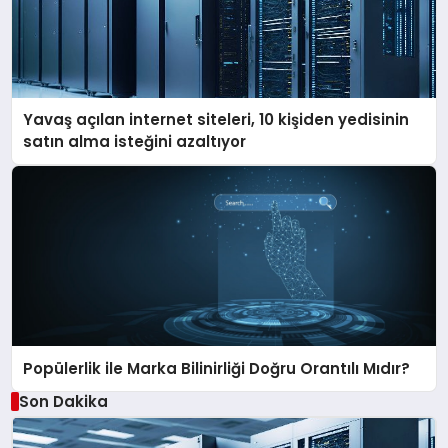
Yavaş açılan internet siteleri, 10 kişiden yedisinin
satın alma isteğini azaltıyor
Popülerlik ile Marka Bilinirliği Doğru Orantılı Mıdır?
Son Dakika