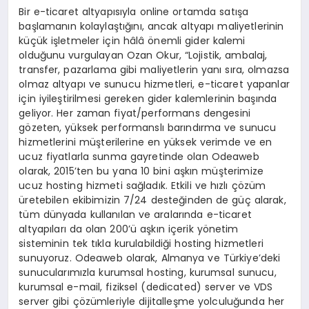
Bir e-ticaret altyapısıyla online ortamda satışa
başlamanın kolaylaştığını, ancak altyapı maliyetlerinin
küçük işletmeler için hâlâ önemli gider kalemi
olduğunu vurgulayan Ozan Okur, “Lojistik, ambalaj,
transfer, pazarlama gibi maliyetlerin yanı sıra, olmazsa
olmaz altyapı ve sunucu hizmetleri, e-ticaret yapanlar
için iyileştirilmesi gereken gider kalemlerinin başında
geliyor. Her zaman fiyat/performans dengesini
gözeten, yüksek performanslı barındırma ve sunucu
hizmetlerini müşterilerine en yüksek verimde ve en
ucuz fiyatlarla sunma gayretinde olan Odeaweb
olarak, 2015’ten bu yana 10 bini aşkın müşterimize
ucuz hosting hizmeti sağladık. Etkili ve hızlı çözüm
üretebilen ekibimizin 7/24 desteğinden de güç alarak,
tüm dünyada kullanılan ve aralarında e-ticaret
altyapıları da olan 200’ü aşkın içerik yönetim
sisteminin tek tıkla kurulabildiği hosting hizmetleri
sunuyoruz. Odeaweb olarak, Almanya ve Türkiye’deki
sunucularımızla kurumsal hosting, kurumsal sunucu,
kurumsal e-mail, fiziksel (dedicated) server ve VDS
server gibi çözümleriyle dijitalleşme yolculuğunda her