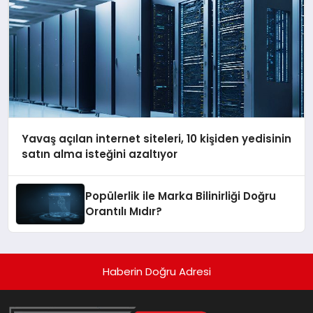
Yavaş açılan internet siteleri, 10 kişiden yedisinin
satın alma isteğini azaltıyor
Popülerlik ile Marka Bilinirliği Doğru
Orantılı Mıdır?
Haberin Doğru Adresi