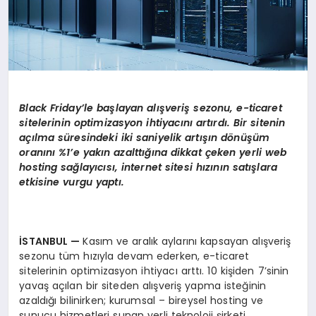
Black Friday
’
le başlayan alışveriş sezonu, e-ticaret
sitelerinin optimizasyon ihtiyacını artırdı. Bir sitenin
açılma süresindeki iki saniyelik artışı
n d
ö
nüşüm
oranını %1’e yakın azalttığına dikkat ç
eken
yerli web
hosting sa
ğ
lay
ıcısı, internet sitesi hızının satışlara
etkisine vurgu yaptı.
İSTANBUL
—
Kasım ve aralık aylarını kapsayan alışveriş
sezonu tüm hızıyla devam ederken, e-ticaret
sitelerinin optimizasyon ihtiyacı arttı. 10 kişiden 7’sinin
yavaş açılan bir siteden alışveriş yapma isteğinin
azaldığı bilinirken; kurumsal – bireysel hosting ve
sunucu hizmetleri sunan yerli teknoloji şirketi