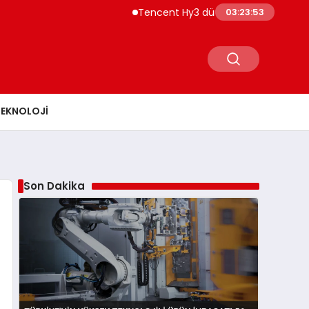
Tencent Hy3 dünya genelinde kullanıma
03:23:54
TEKNOLOJI
Son Dakika