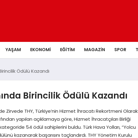
YAŞAM
EKONOMI
EĞITIM
MAGAZIN
SPOR
irincilik Ödülü Kazandı
nında Birincilik Ödülü Kazandı
nde Zirvede THY, Türkiye’nin Hizmet İhracatı Rekortmeni Olarak
afından yapılan açıklamaya göre, Hizmet İhracatçıları Birliği
tegoride 54 ödül sahiplerini buldu. Türk Hava Yolları, “Yolcu
 ödülünü kazanarak başarısını taçlandırdı. THY Yönetim Kurulu