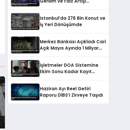
Gerilim ve Faiz Artışı
Beklentisiyle Düşüşte
İstanbul’da 276 Bin Konut ve
İş Yeri Dönüşümde
Merkez Bankası Açıkladı Cari
Açık Mayıs Ayında 1 Milyar
Doları Aştı
İşletmeler DOA Sistemine
Ekim Sonu Kadar Kayıt
Yaptırmak Zorunda
Haziran Ayı Reel Getiri
Raporu DİBS’i Zirveye Taşıdı