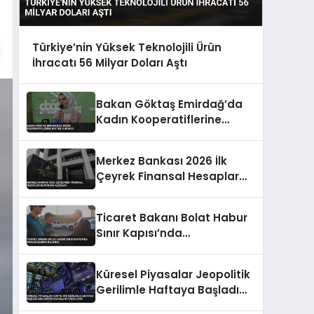
Türkiye’nin Yüksek Teknolojili Ürün
İhracatı 56 Milyar Doları Aştı
Bakan Göktaş Emirdağ’da
Kadın Kooperatiflerine
Destek Vurgusu
Merkez Bankası 2026 İlk
Çeyrek Finansal Hesaplar
Raporunu Açıkladı
Ticaret Bakanı Bolat Habur
Sınır Kapısı’nda
İncelemelerde Bulundu
Küresel Piyasalar Jeopolitik
Gerilimle Haftaya Başladı
Enflasyon Kaygıları