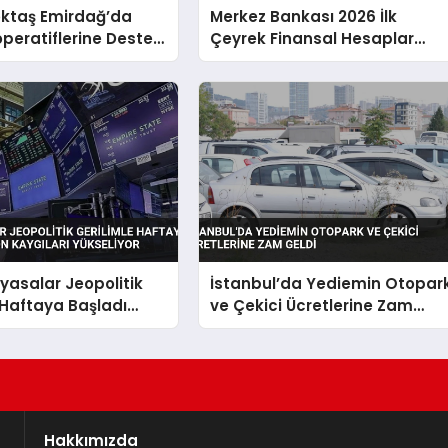
ktaş Emirdağ’da
Merkez Bankası 2026 İlk
peratiflerine Destek
Çeyrek Finansal Hesaplar
Raporunu Açıkladı
iyasalar Jeopolitik
İstanbul’da Yediemin Otopar
 Haftaya Başladı
ve Çekici Ücretlerine Zam
 Kaygıları Yükseliyor
Geldi
Hakkımızda