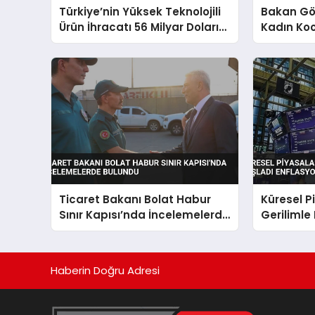
Türkiye’nin Yüksek Teknolojili
Bakan Gö
Ürün İhracatı 56 Milyar Doları
Kadın Koo
Aştı
Vurgusu
Ticaret Bakanı Bolat Habur
Küresel P
Sınır Kapısı’nda İncelemelerde
Gerilimle
Bulundu
Enflasyon
Haberin Doğru Adresi