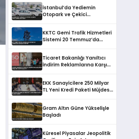
Yükseliyor
İstanbul’da Yediemin
Otopark ve Çekici
Ücretlerine Zam Geldi
KKTC Gemi Trafik Hizmetleri
Sistemi 20 Temmuz’da
Devreye Giriyor
Ticaret Bakanlığı Yanıltıcı
İndirim Reklamlarına Karşı
Sıkı Takip Başlattı
EKK Sanayicilere 250 Milyar
TL Yeni Kredi Paketi Müjdesi
Verdi
Gram Altın Güne Yükselişle
Başladı
Küresel Piyasalar Jeopolitik