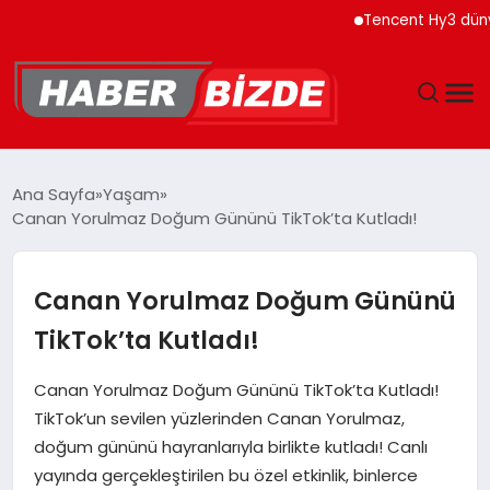
Tencent Hy3 dünya gen
GÜNCEL
Ana Sayfa
Yaşam
Canan Yorulmaz Doğum Gününü TikTok’ta Kutladı!
YAŞAM
EKONOMI
Canan Yorulmaz Doğum Gününü
TikTok’ta Kutladı!
EĞITIM
Canan Yorulmaz Doğum Gününü TikTok’ta Kutladı!
MAGAZIN
TikTok’un sevilen yüzlerinden Canan Yorulmaz,
doğum gününü hayranlarıyla birlikte kutladı! Canlı
SPOR
yayında gerçekleştirilen bu özel etkinlik, binlerce