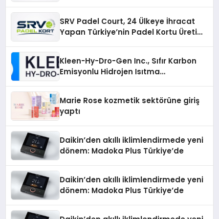
Üretiminde Güvenin Adresi
SRV Padel Court, 24 Ülkeye İhracat
Yapan Türkiye’nin Padel Kortu Üretim
Gücü
Kleen-Hy-Dro-Gen Inc., Sıfır Karbon
Emisyonlu Hidrojen Isıtma
Teknolojisinde ISO ve TSSA
Düzenleyici Onaylarını Aldı
Marie Rose kozmetik sektörüne giriş
yaptı
Daikin’den akıllı iklimlendirmede yeni
dönem: Madoka Plus Türkiye’de
Daikin’den akıllı iklimlendirmede yeni
dönem: Madoka Plus Türkiye’de