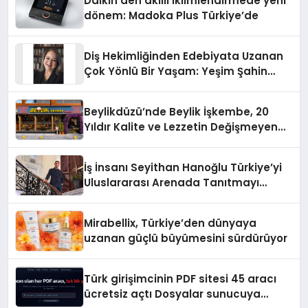
Daikin’den akıllı iklimlendirmede yeni
dönem: Madoka Plus Türkiye’de
Diş Hekimliğinden Edebiyata Uzanan
Çok Yönlü Bir Yaşam: Yeşim Şahin
Yaman
Beylikdüzü’nde Beylik İşkembe, 20
Yıldır Kalite ve Lezzetin Değişmeyen
Adresi
İş İnsanı Seyithan Hanoğlu Türkiye’yi
Uluslararası Arenada Tanıtmayı
Hedefliyor
Mirabellix, Türkiye’den dünyaya
uzanan güçlü büyümesini sürdürüyor
Türk girişimcinin PDF sitesi 45 aracı
ücretsiz açtı Dosyalar sunucuya