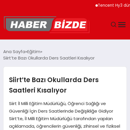
Tencent Hy3 dünya ge
GÜNCEL
Ana Sayfa
Eğitim
Siirt’te Bazı Okullarda Ders Saatleri Kısalıyor
YAŞAM
EKONOMI
Siirt’te Bazı Okullarda Ders
Saatleri Kısalıyor
EĞITIM
Siirt İl Milli Eğitim Müdürlüğü, Öğrenci Sağlığı ve
MAGAZIN
Güvenliği İçin Ders Saatlerinde Değişikliğe Gidiyor
Siirt‘te, İl Milli Eğitim Müdürlüğü tarafından yapılan
SPOR
açıklamada, öğrencilerin güvenliği, zihinsel ve fiziksel