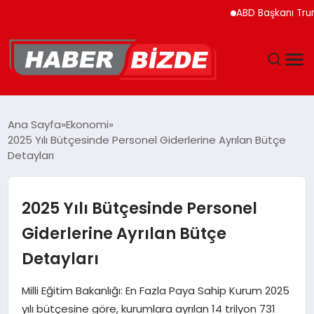
ABD Başkanı Trump’ın H
GÜNCEL
Ana Sayfa
Ekonomi
2025 Yılı Bütçesinde Personel Giderlerine Ayrılan Bütçe
YAŞAM
Detayları
EKONOMI
2025 Yılı Bütçesinde Personel
EĞITIM
Giderlerine Ayrılan Bütçe
Detayları
MAGAZIN
Milli Eğitim Bakanlığı: En Fazla Paya Sahip Kurum 2025
SPOR
yılı bütçesine göre, kurumlara ayrılan 14 trilyon 731