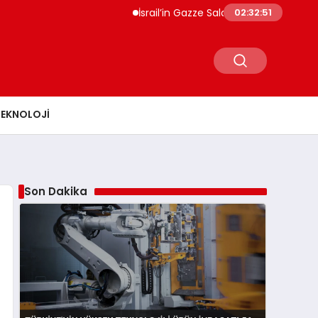
İsrail’in Gazze Saldırılarında Can Kaybı 73 Bi
02:32:52
TEKNOLOJI
Son Dakika