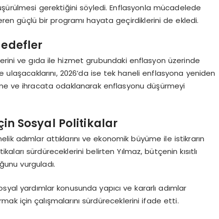
k düşürülmesi gerektiğini söyledi. Enflasyonla mücadelede
çeren güçlü bir programı hayata geçirdiklerini de ekledi.
Hedefler
erini ve gıda ile hizmet grubundaki enflasyon üzerinde
lere ulaşacaklarını, 2026’da ise tek haneli enflasyona yeniden
üme ve ihracata odaklanarak enflasyonu düşürmeyi
çin Sosyal Politikalar
nelik adımlar attıklarını ve ekonomik büyüme ile istikrarın
ları sürdüreceklerini belirten Yılmaz, bütçenin kısıtlı
ğunu vurguladı.
osyal yardımlar konusunda yapıcı ve kararlı adımlar
ırmak için çalışmalarını sürdüreceklerini ifade etti.