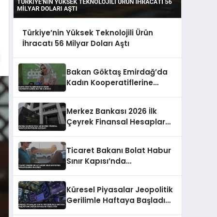
Türkiye’nin Yüksek Teknolojili Ürün
İhracatı 56 Milyar Doları Aştı
Bakan Göktaş Emirdağ’da
Kadın Kooperatiflerine
Destek Vurgusu
Merkez Bankası 2026 İlk
Çeyrek Finansal Hesaplar
Raporunu Açıkladı
Ticaret Bakanı Bolat Habur
Sınır Kapısı’nda
İncelemelerde Bulundu
Küresel Piyasalar Jeopolitik
Gerilimle Haftaya Başladı
Enflasyon Kaygıları