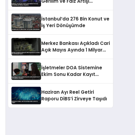
Gerilim ve Faiz Artışı
Beklentisiyle Düşüşte
İstanbul’da 276 Bin Konut ve
İş Yeri Dönüşümde
Merkez Bankası Açıkladı Cari
Açık Mayıs Ayında 1 Milyar
Doları Aştı
İşletmeler DOA Sistemine
Ekim Sonu Kadar Kayıt
Yaptırmak Zorunda
Haziran Ayı Reel Getiri
Raporu DİBS’i Zirveye Taşıdı