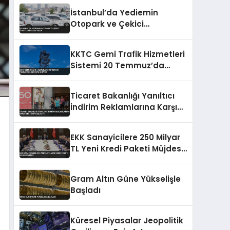
Yükseliyor
İstanbul’da Yediemin
Otopark ve Çekici
Ücretlerine Zam Geldi
KKTC Gemi Trafik Hizmetleri
Sistemi 20 Temmuz’da
Devreye Giriyor
Ticaret Bakanlığı Yanıltıcı
İndirim Reklamlarına Karşı
Sıkı Takip Başlattı
EKK Sanayicilere 250 Milyar
TL Yeni Kredi Paketi Müjdesi
Verdi
Gram Altın Güne Yükselişle
Başladı
Küresel Piyasalar Jeopolitik