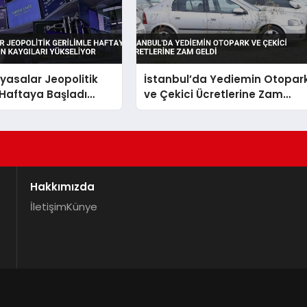
iyasalar Jeopolitik
İstanbul’da Yediemin Otopar
 Haftaya Başladı
ve Çekici Ücretlerine Zam
 Kaygıları Yükseliyor
Geldi
Hakkımızda
İletişim
Künye