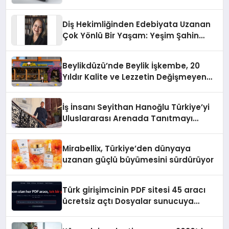
Diş Hekimliğinden Edebiyata Uzanan
Çok Yönlü Bir Yaşam: Yeşim Şahin
Yaman
Beylikdüzü’nde Beylik İşkembe, 20
Yıldır Kalite ve Lezzetin Değişmeyen
Adresi
İş İnsanı Seyithan Hanoğlu Türkiye’yi
Uluslararası Arenada Tanıtmayı
Hedefliyor
Mirabellix, Türkiye’den dünyaya
uzanan güçlü büyümesini sürdürüyor
Türk girişimcinin PDF sitesi 45 aracı
ücretsiz açtı Dosyalar sunucuya
gitmiyor