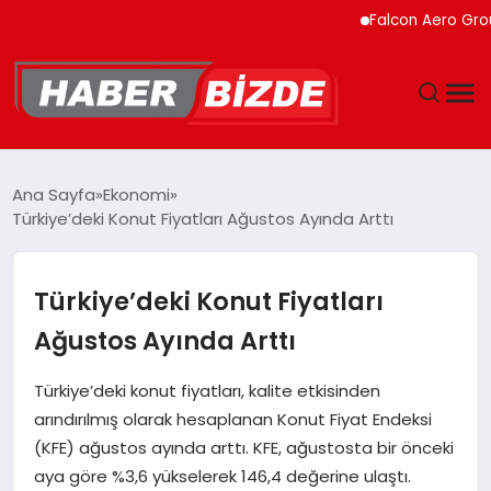
Falcon Aero Group, Kür
GÜNCEL
Ana Sayfa
Ekonomi
Türkiye’deki Konut Fiyatları Ağustos Ayında Arttı
YAŞAM
EKONOMI
Türkiye’deki Konut Fiyatları
Ağustos Ayında Arttı
EĞITIM
Türkiye’deki konut fiyatları, kalite etkisinden
MAGAZIN
arındırılmış olarak hesaplanan Konut Fiyat Endeksi
(KFE) ağustos ayında arttı. KFE, ağustosta bir önceki
SPOR
aya göre %3,6 yükselerek 146,4 değerine ulaştı.