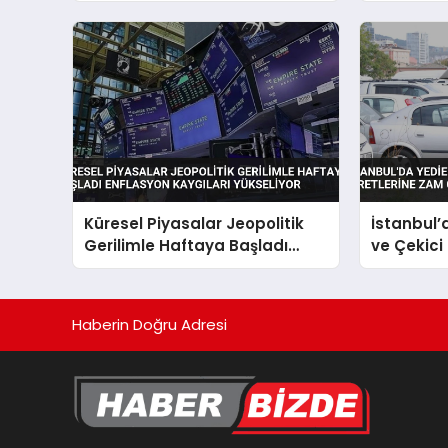
Vurgusu
Raporunu
Küresel Piyasalar Jeopolitik
İstanbul
Gerilimle Haftaya Başladı
ve Çekici
Enflasyon Kaygıları Yükseliyor
Geldi
Haberin Doğru Adresi