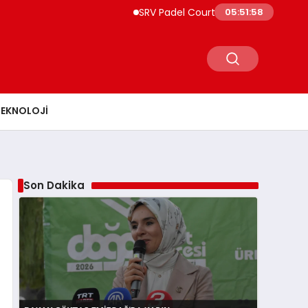
SRV Padel Court, 24 Ülkeye İhracat Yapan
05:51:59
TEKNOLOJI
Son Dakika