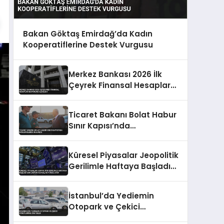
Bakan Göktaş Emirdağ’da Kadın
Kooperatiflerine Destek Vurgusu
Merkez Bankası 2026 İlk
Çeyrek Finansal Hesaplar
Raporunu Açıkladı
Ticaret Bakanı Bolat Habur
Sınır Kapısı’nda
İncelemelerde Bulundu
Küresel Piyasalar Jeopolitik
Gerilimle Haftaya Başladı
Enflasyon Kaygıları
Yükseliyor
İstanbul’da Yediemin
Otopark ve Çekici
Ücretlerine Zam Geldi