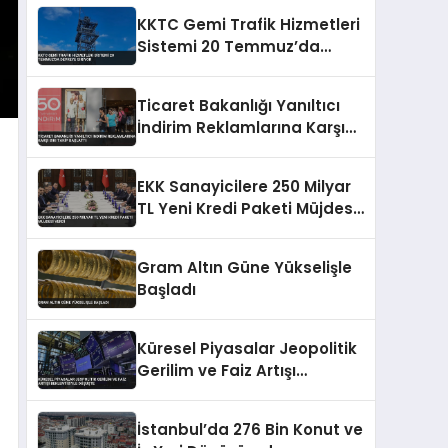
KKTC Gemi Trafik Hizmetleri
Sistemi 20 Temmuz’da
Devreye Giriyor
Ticaret Bakanlığı Yanıltıcı
İndirim Reklamlarına Karşı
Sıkı Takip Başlattı
EKK Sanayicilere 250 Milyar
TL Yeni Kredi Paketi Müjdesi
Verdi
Gram Altın Güne Yükselişle
Başladı
Küresel Piyasalar Jeopolitik
Gerilim ve Faiz Artışı
Beklentisiyle Düşüşte
İstanbul’da 276 Bin Konut ve