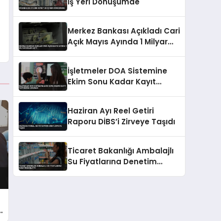
İş Yeri Dönüşümde
Merkez Bankası Açıkladı Cari
Açık Mayıs Ayında 1 Milyar
Doları Aştı
İşletmeler DOA Sistemine
Ekim Sonu Kadar Kayıt
Yaptırmak Zorunda
Haziran Ayı Reel Getiri
Raporu DİBS’i Zirveye Taşıdı
Ticaret Bakanlığı Ambalajlı
Su Fiyatlarına Denetim
Başlattı
e