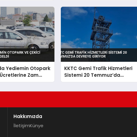
 Açıkladı
Bulundu
’da Yediemin Otopark
KKTC Gemi Trafik Hizmetleri
 Ücretlerine Zam
Sistemi 20 Temmuz’da
Devreye Giriyor
Hakkımızda
İletişim
Künye