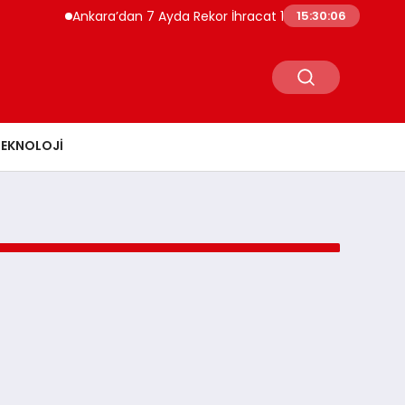
Ankara’dan 7 Ayda Rekor İhracat 10.8 Milyar Dolara Ulaş
15:30:06
TEKNOLOJI