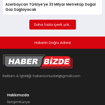
Azerbaycan Türkiye’ye 33 Milyar Metreküp Doğal
TEKNOLOJI
Gaz Sağlayacak
Daha fazla içerik yok...
Haberin Doğru Adresi
Reklam & İşbirliği:
habersonuclari@gmail.com
Hakkımızda
İletişim
Künye