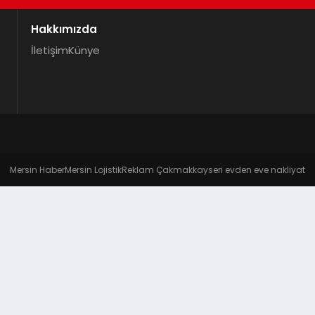
Hakkımızda
İletişim
Künye
Mersin Haber
Mersin Lojistik
Reklam Çakmak
kayseri evden eve nakliyat