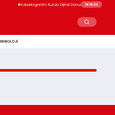
Yuksekogretim Kurulu Dijital Donusum Icin Bilisim Uzman
18:16:34
TEKNOLOJI