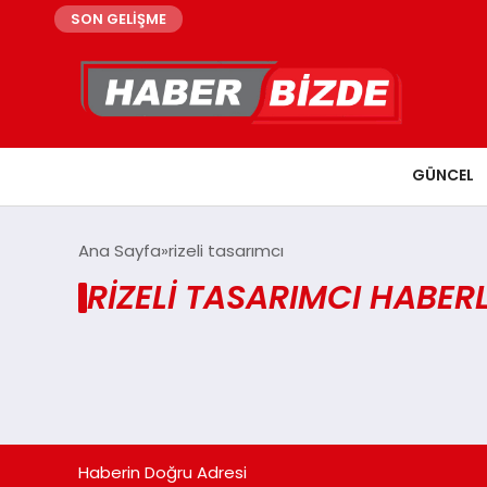
SON GELİŞME
GÜNCEL
Ana Sayfa
rizeli tasarımcı
RIZELI TASARIMCI HABERL
Haberin Doğru Adresi