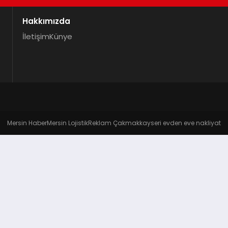
Hakkımızda
İletişim
Künye
Mersin Haber
Mersin Lojistik
Reklam Çakmak
kayseri evden eve nakliyat