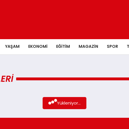
YAŞAM
EKONOMI
EĞITIM
MAGAZIN
SPOR
ERI
Yükleniyor...