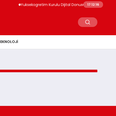
Yuksekogretim Kurulu Dijital Donusum Icin Bilisim Uzman
17:12:16
TEKNOLOJI