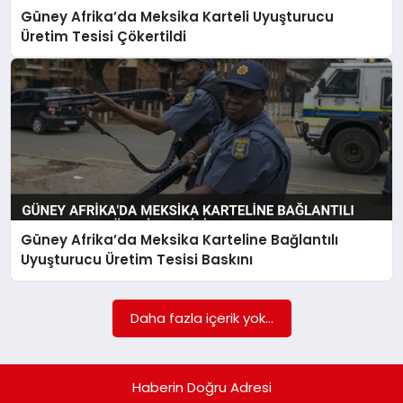
Güney Afrika’da Meksika Karteli Uyuşturucu
TEKNOLOJI
Üretim Tesisi Çökertildi
Güney Afrika’da Meksika Karteline Bağlantılı
Uyuşturucu Üretim Tesisi Baskını
Daha fazla içerik yok...
Haberin Doğru Adresi