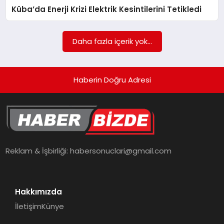
Küba’da Enerji Krizi Elektrik Kesintilerini Tetikledi
TEKNOLOJI
Daha fazla içerik yok...
Haberin Doğru Adresi
Reklam & İşbirliği:
habersonuclari@gmail.com
Hakkımızda
İletişim
Künye