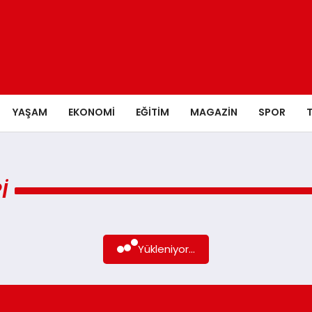
YAŞAM
EKONOMI
EĞITIM
MAGAZIN
SPOR
I
Yükleniyor...