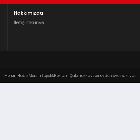
Hakkımızda
İletişim
Künye
Mersin Haber
Mersin Lojistik
Reklam Çakmak
kayseri evden eve nakliyat