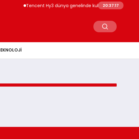
Tencent Hy3 dünya genelinde kullanıma sunuldu
20:37:17
TEKNOLOJI