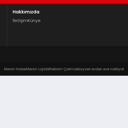
Hakkımızda
İletişim
Künye
Mersin Haber
Mersin Lojistik
Reklam Çakmak
kayseri evden eve nakliyat