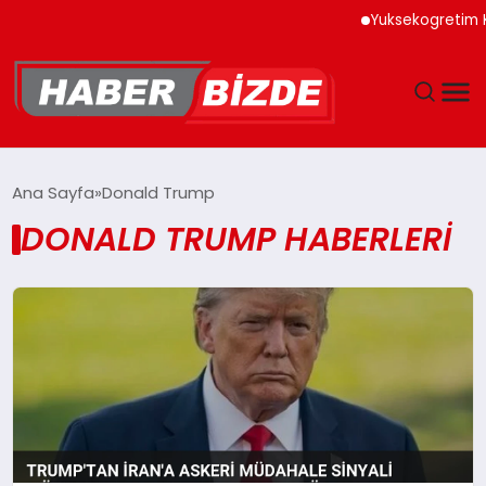
Yuksekogretim Kurulu D
GÜNCEL
Ana Sayfa
Donald Trump
DONALD TRUMP HABERLERI
YAŞAM
EKONOMI
EĞITIM
MAGAZIN
SPOR