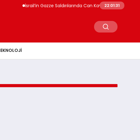
İsrail’in Gazze Saldırılarında Can Kaybı 73 Bin 381’e Yüks
22:01:31
TEKNOLOJI