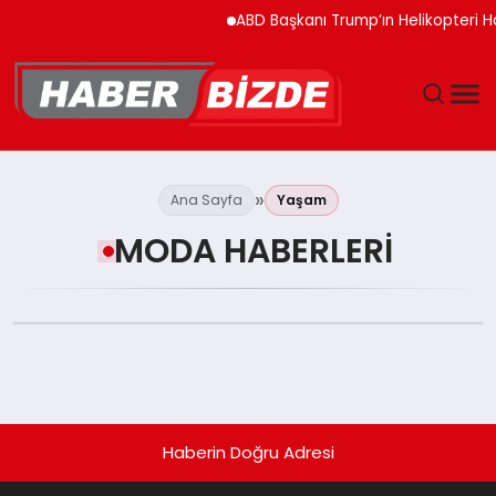
ABD Başkanı Trump’ın Helikopteri H
GÜNCEL
Ana Sayfa
Yaşam
YAŞAM
MODA HABERLERI
EKONOMI
EĞITIM
MAGAZIN
Haberin Doğru Adresi
SPOR