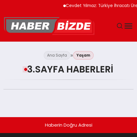
Cevdet Yılmaz: Türkiye İhracatı Ür
GÜNCEL
Ana Sayfa
Yaşam
YAŞAM
3.SAYFA HABERLERI
EKONOMI
EĞITIM
MAGAZIN
Haberin Doğru Adresi
SPOR