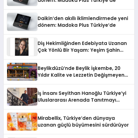
dönem: Madoka Plus Türkiye’de
Daikin’den akıllı iklimlendirmede yeni
dönem: Madoka Plus Türkiye’de
Diş Hekimliğinden Edebiyata Uzanan
Çok Yönlü Bir Yaşam: Yeşim Şahin
Yaman
Beylikdüzü’nde Beylik İşkembe, 20
Yıldır Kalite ve Lezzetin Değişmeyen
Adresi
İş İnsanı Seyithan Hanoğlu Türkiye’yi
Uluslararası Arenada Tanıtmayı
Hedefliyor
Mirabellix, Türkiye’den dünyaya
uzanan güçlü büyümesini sürdürüyor