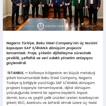
Nagarro
Türkiye, Baku Steel Company
’
nin üç tesisini
kapsayan SAP S/4HANA d
ö
nüşüm projesini
tamamladı. Proje, şirketin dijitalleşme sürecinde
çeviklik, şeffaflık ve veri odaklı y
ö
netim anlayışını
güçlendirdi.
İSTANBUL —
Kafkasya bölgesinin en büyük metalurji
şirketi konumundaki Baku Steel Company, Nagarro
Türkiye iş birliğiyle yürüttüğü SAP S/4HANA dönüşüm
projesini başarıyla tamamlayarak, dijital dönüşüm
yolculuğunda önemli bir aşama kaydetti. İnşaat
demiri, boru ve çeşitli çelik ürünleri üreten Azerbaycan
şirketi; BSC, Azerboru ve AzFerAl olmak üzere üç tesisi