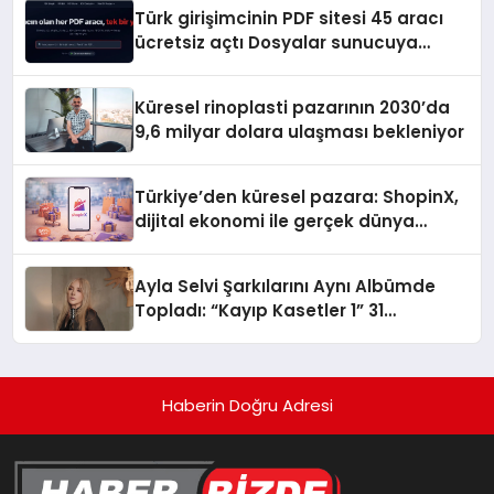
Türk girişimcinin PDF sitesi 45 aracı
ücretsiz açtı Dosyalar sunucuya
gitmiyor
Küresel rinoplasti pazarının 2030’da
9,6 milyar dolara ulaşması bekleniyor
Türkiye’den küresel pazara: ShopinX,
dijital ekonomi ile gerçek dünya
alışverişini bir araya getirmeyi
hedefliyor
Ayla Selvi Şarkılarını Aynı Albümde
Topladı: “Kayıp Kasetler 1” 31
Temmuz’da Yayında
Haberin Doğru Adresi