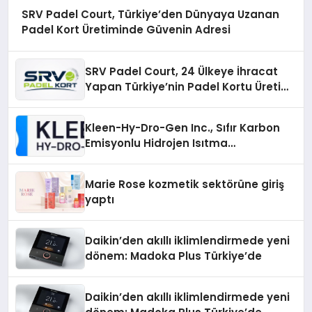
SRV Padel Court, Türkiye’den Dünyaya Uzanan
Padel Kort Üretiminde Güvenin Adresi
SRV Padel Court, 24 Ülkeye İhracat
Yapan Türkiye’nin Padel Kortu Üretim
Gücü
Kleen-Hy-Dro-Gen Inc., Sıfır Karbon
Emisyonlu Hidrojen Isıtma
Teknolojisinde ISO ve TSSA
Düzenleyici Onaylarını Aldı
Marie Rose kozmetik sektörüne giriş
yaptı
Daikin’den akıllı iklimlendirmede yeni
dönem: Madoka Plus Türkiye’de
Daikin’den akıllı iklimlendirmede yeni