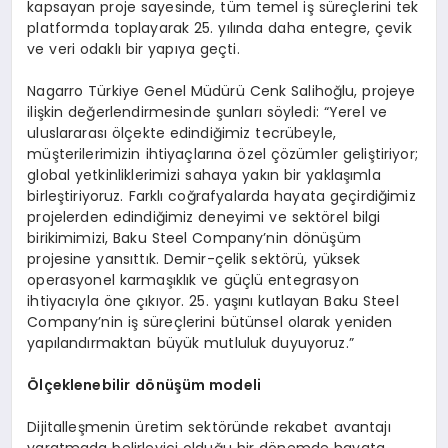
kapsayan proje sayesinde, tüm temel iş süreçlerini tek
platformda toplayarak 25. yılında daha entegre, çevik
ve veri odaklı bir yapıya geçti.
Nagarro Türkiye Genel Müdürü Cenk Salihoğlu, projeye
ilişkin değerlendirmesinde şunları söyledi: “Yerel ve
uluslararası ölçekte edindiğimiz tecrübeyle,
müşterilerimizin ihtiyaçlarına özel çözümler geliştiriyor;
global yetkinliklerimizi sahaya yakın bir yaklaşımla
birleştiriyoruz. Farklı coğrafyalarda hayata geçirdiğimiz
projelerden edindiğimiz deneyimi ve sektörel bilgi
birikimimizi, Baku Steel Company’nin dönüşüm
projesine yansıttık. Demir-çelik sektörü, yüksek
operasyonel karmaşıklık ve güçlü entegrasyon
ihtiyacıyla öne çıkıyor. 25. yaşını kutlayan Baku Steel
Company’nin iş süreçlerini bütünsel olarak yeniden
yapılandırmaktan büyük mutluluk duyuyoruz.”
Ölçeklenebilir
d
ö
nüşüm
modeli
Dijitalleşmenin üretim sektöründe rekabet avantajı