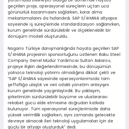
yaratmada belirleyici olduğu bir dönemde hayata
geçirilen proje, operasyonel süreçlerin uçtan uca
görünürlük kazanmasını sağlarken, karar alma
mekanizmalarını da hızlandırdı. SAP S/4HANA altyapısı
sayesinde iş süreçlerinde standardizasyon sağlanırken,
kurum genelinde sürdürülebilir ve ölçeklenebilir bir
dönüşüm modeli oluşturuldu.
Nagarro Türkiye danışmanlığında hayata geçirilen SAP
S/4HANA projesinin sponsorluğunu üstlenen Baku Steel
Company Genel Müdür Yardımcısı Sultan Askarov,
projeye ilişkin değerlendirmesinde, bu dönüşümün
yalnızca teknoloji yatırımı olmadığına dikkat çekti ve
“SAP S/4HANA sayesinde operasyonlarımızda tam
şeffaflığa ulaştık ve veri odaklı yönetim anlayışını
kurum genelinde yaygınlaştırdık. Bu yaklaşım,
şirketimizin sürdürülebilir büyüme ve uluslararası
rekabet gücü elde etmesine doğrudan katkıda
bulunuyor. Tüm operasyonel süreçlerimizde daha
yüksek verimlilik sağlarken, aynı zamanda gelecekte
devreye alınacak ileri teknoloji uygulamaları için de
güçlü bir altyapı oluşturduk” dedi.