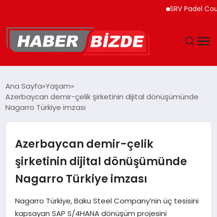
SRV Padel Court, T
GÜNCEL
Ana Sayfa
Yaşam
Azerbaycan demir-çelik şirketinin dijital dönüşümünde
YAŞAM
Nagarro Türkiye imzası
EKONOMI
Azerbaycan demir-çelik
EĞITIM
şirketinin dijital dönüşümünde
Nagarro Türkiye imzası
MAGAZIN
Nagarro Türkiye, Baku Steel Company’nin üç tesisini
SPOR
kapsayan SAP S/4HANA dönüşüm projesini