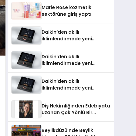
TSSA Düzenleyici Onaylarını
Marie Rose kozmetik
Aldı
sektörüne giriş yaptı
Daikin’den akıllı
iklimlendirmede yeni
dönem: Madoka Plus
Türkiye’de
Daikin’den akıllı
iklimlendirmede yeni
dönem: Madoka Plus
Türkiye’de
Daikin’den akıllı
iklimlendirmede yeni
dönem: Madoka Plus
Türkiye’de
Diş Hekimliğinden Edebiyata
Uzanan Çok Yönlü Bir
Yaşam: Yeşim Şahin Yaman
Beylikdüzü’nde Beylik