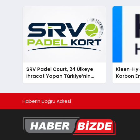
SRV Padel Court, 24 Ülkeye
Kleen-Hy-
İhracat Yapan Türkiye’nin
Karbon Em
Padel Kortu Üretim Gücü
Isıtma Te
TSSA Düze
Aldı
Haberin Doğru Adresi