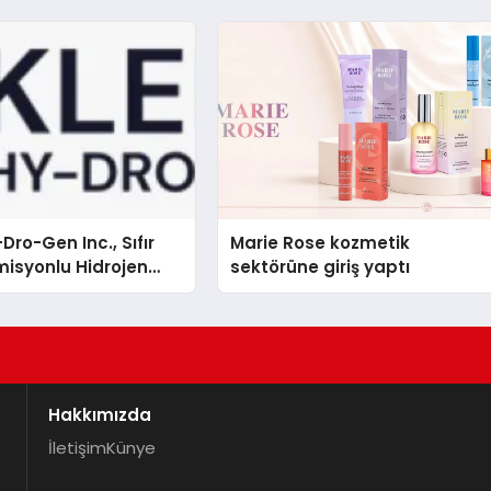
Dro-Gen Inc., Sıfır
Marie Rose kozmetik
isyonlu Hidrojen
sektörüne giriş yaptı
knolojisinde ISO ve
nleyici Onaylarını
Hakkımızda
İletişim
Künye