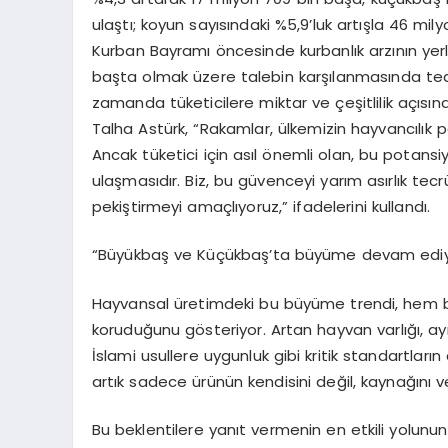
ulaştı; koyun sayısındaki %5,9’luk artışla 46 mil
Kurban Bayramı öncesinde kurbanlık arzının yerl
başta olmak üzere talebin karşılanmasında tedarik
zamanda tüketicilere miktar ve çeşitlilik açısı
Talha Astürk
, “Rakamlar, ülkemizin hayvancılık 
Ancak tüketici için asıl önemli olan, bu potansiyel
ulaşmasıdır. Biz, bu güvenceyi yarım asırlık t
pekiştirmeyi amaçlıyoruz,” ifadelerini kullandı.
“Büyükbaş ve Küçükbaş’ta büyüme devam ediy
Hayvansal üretimdeki bu büyüme trendi, hem b
koruduğunu gösteriyor. Artan hayvan varlığı, ay
İslami usullere uygunluk gibi kritik standartların
artık sadece ürünün kendisini değil, kaynağını 
Bu beklentilere yanıt vermenin en etkili yolun