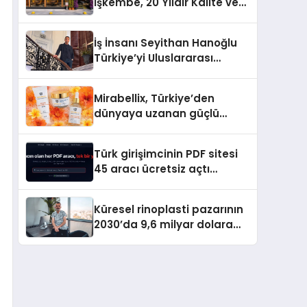
İşkembe, 20 Yıldır Kalite ve
Lezzetin Değişmeyen Adresi
İş İnsanı Seyithan Hanoğlu
Türkiye’yi Uluslararası
Arenada Tanıtmayı
Hedefliyor
Mirabellix, Türkiye’den
dünyaya uzanan güçlü
büyümesini sürdürüyor
Türk girişimcinin PDF sitesi
45 aracı ücretsiz açtı
Dosyalar sunucuya gitmiyor
Küresel rinoplasti pazarının
2030’da 9,6 milyar dolara
ulaşması bekleniyor