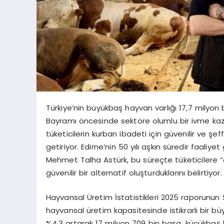
Türkiye’nin büyükbaş hayvan varlığı 17,7 milyon
Bayramı öncesinde sektöre olumlu bir ivme kaz
tüketicilerin kurban ibadeti için güvenilir ve 
getiriyor. Edirne’nin 50 yılı aşkın süredir faali
Mehmet
Talha Astürk
, bu süreçte tüketicilere
güvenilir bir alternatif oluşturduklarını belirtiyor.
Hayvansal Üretim İstatistikleri 2025 raporunun 
hayvansal üretim kapasitesinde istikrarlı bir b
%4,3 artarak 17 milyon 709 bin başa, küçükbaş 