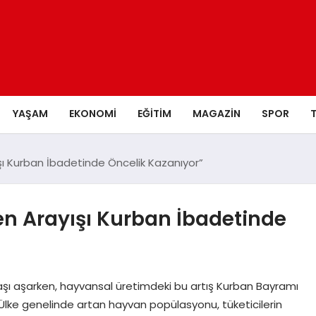
YAŞAM
EKONOMI
EĞITIM
MAGAZIN
SPOR
ışı Kurban İbadetinde Öncelik Kazanıyor”
en Arayışı Kurban İbadetinde
başı aşarken, hayvansal üretimdeki bu artış Kurban Bayramı
Ülke genelinde artan hayvan popülasyonu, tüketicilerin