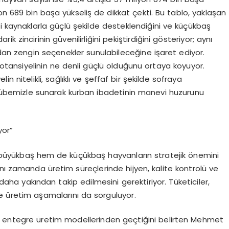
yon 689 bin başa yükseliş de dikkat çekti. Bu tablo, yaklaşan
i kaynaklarla güçlü şekilde desteklendiğini ve küçükbaş
 zincirinin güvenilirliğini pekiştirdiğini gösteriyor; aynı
ndan zengin seçenekler sunulabileceğine işaret ediyor.
potansiyelinin ne denli güçlü olduğunu ortaya koyuyor.
in nitelikli, sağlıklı ve şeffaf bir şekilde sofraya
ecrübemizle sunarak kurban ibadetinin manevi huzurunu
or”
üyükbaş hem de küçükbaş hayvanların stratejik önemini
nı zamanda üretim süreçlerinde hijyen, kalite kontrolü ve
 daha yakından takip edilmesini gerektiriyor. Tüketiciler,
ve üretim aşamalarını da sorguluyor.
un entegre üretim modellerinden geçtiğini belirten
Mehmet