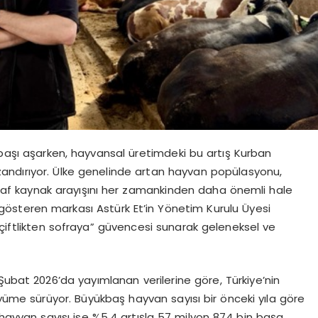
 başı aşarken, hayvansal üretimdeki bu artış Kurban
andırıyor. Ülke genelinde artan hayvan popülasyonu,
şeffaf kaynak arayışını her zamankinden daha önemli hale
yet gösteren markası Astürk Et’in Yönetim Kurulu Üyesi
 “çiftlikten sofraya” güvencesi sunarak geleneksel ve
Şubat 2026’da yayımlanan verilerine göre, Türkiye’nin
üyüme sürüyor. Büyükbaş hayvan sayısı bir önceki yıla göre
hayvan sayısı ise %5,4 artışla 57 milyon 874 bin başa