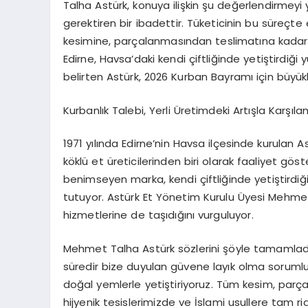
Talha Astürk
, konuya ilişkin şu değerlendirmeyi
gerektiren bir ibadettir. Tüketicinin bu süreçt
kesimine, parçalanmasından teslimatına kadar 
Edirne, Havsa’daki kendi çiftliğinde yetiştirdiğ
belirten
Astürk
, 2026 Kurban Bayramı için büyükb
Kurbanlık Talebi, Yerli Üretimdeki Artışla Karşılan
1971 yılında Edirne’nin Havsa ilçesinde kurulan
As
köklü et üreticilerinden biri olarak faaliyet gös
benimseyen marka, kendi çiftliğinde yetiştirdiği
tutuyor.
Astürk Et
Yönetim Kurulu Üyesi
Mehme
hizmetlerine de taşıdığını vurguluyor.
Mehmet Talha Astürk
sözlerini şöyle tamamladı: 
süredir bize duyulan güvene layık olma sorumlul
doğal yemlerle yetiştiriyoruz. Tüm kesim, parç
hijyenik tesislerimizde ve İslami usullere tam ri