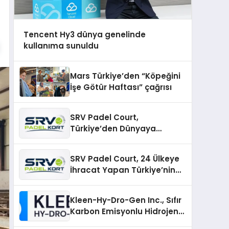
Tencent Hy3 dünya genelinde
kullanıma sunuldu
Mars Türkiye’den “Köpeğini
İşe Götür Haftası” çağrısı
SRV Padel Court,
Türkiye’den Dünyaya
Uzanan Padel Kort
Üretiminde Güvenin Adresi
SRV Padel Court, 24 Ülkeye
İhracat Yapan Türkiye’nin
Padel Kortu Üretim Gücü
Kleen-Hy-Dro-Gen Inc., Sıfır
Karbon Emisyonlu Hidrojen
Isıtma Teknolojisinde ISO ve