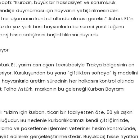
 yaptı: “Kurban, büyük bir hassasiyet ve sorumluluk
e endişe duymaması için hayvanın yetiştirilmesinden
her aşamanın kontrol altında olması gerekir.”
Astürk Et
‘in
i yüzde yüz yerli besi hayvanlarla bu süreci yürüttüğünü
aş hisse satışlarını başlattıklarını duyurdu.
ıyor
türk Et
, yarım asrı aşan tecrübesiyle Trakya bölgesinin en
teriyor. Kuruluşundan bu yana “çiftlikten sofraya” iş modelini
 hayvanlarla üretim sürecinin her halkasını kontrol altında
t
Talha Astürk
, markanın bu geleneği Kurban Bayramı
“Bizim için kurban, ticari bir faaliyetten öte, 50 yılı aşkın
uğudur. Bu nedenle kurbanlıklarımızı kendi çiftliğimizde,
alama ve paketleme işlemleri veteriner hekim kontrolünde,
ayet edilerek gerçekleştirilmektedir. Büyükbaş hisse fiyatları