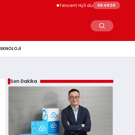
Tencent Hy3 dünya genelinde kullanıma su
06:49:40
TEKNOLOJI
Son Dakika