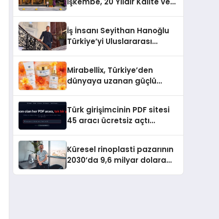
İşkembe, 20 Yıldır Kalite ve
Lezzetin Değişmeyen Adresi
İş İnsanı Seyithan Hanoğlu
Türkiye’yi Uluslararası
Arenada Tanıtmayı
Hedefliyor
Mirabellix, Türkiye’den
dünyaya uzanan güçlü
büyümesini sürdürüyor
Türk girişimcinin PDF sitesi
45 aracı ücretsiz açtı
Dosyalar sunucuya gitmiyor
Küresel rinoplasti pazarının
2030’da 9,6 milyar dolara
ulaşması bekleniyor