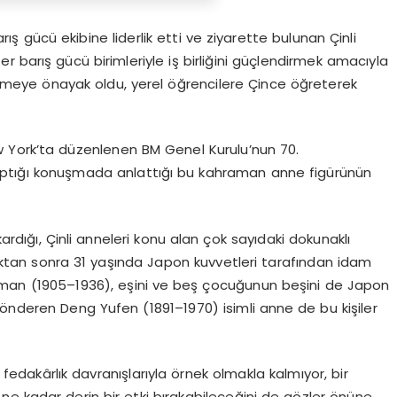
ış gücü ekibine liderlik etti ve ziyarette bulunan Çinli
 barış gücü birimleriyle iş birliğini güçlendirmek amacıyla
enlemeye önayak oldu, yerel öğrencilere Çince öğreterek
New York’ta düzenlenen BM Genel Kurulu’nun 70.
tığı konuşmada anlattığı bu kahraman anne figürünün
kardığı, Çinli anneleri konu alan çok sayıdaki dokunaklı
dıktan sonra 31 yaşında Japon kuvvetleri tarafından idam
Yiman (1905–1936), eşini ve beş çocuğunun beşini de Japon
gönderen Deng Yufen (1891–1970) isimli anne de bu kişiler
e fedakârlık davranışlarıyla örnek olmakla kalmıyor, bir
 ne kadar derin bir etki bırakabileceğini de gözler önüne