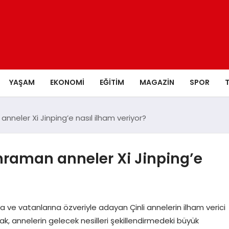
YAŞAM
EKONOMI
EĞITIM
MAGAZIN
SPOR
neler Xi Jinping’e nasıl ilham veriyor?
raman anneler Xi Jinping’e
 ve vatanlarına özveriyle adayan Çinli annelerin ilham verici
ak, annelerin gelecek nesilleri şekillendirmedeki büyük