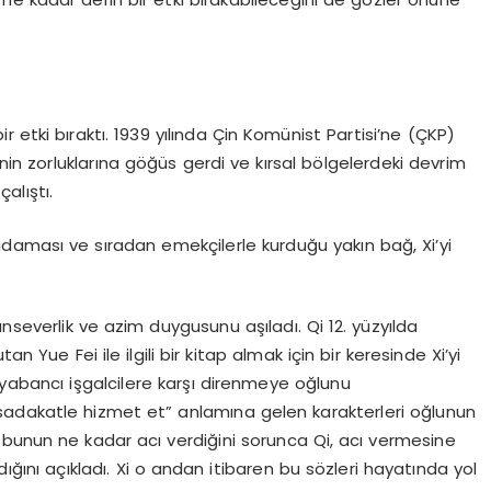
bir etki bıraktı. 1939 yılında Çin Komünist Partisi’ne (ÇKP)
enin zorluklarına göğüs gerdi ve kırsal bölgelerdeki devrim
alıştı.
 adaması ve sıradan emekçilerle kurduğu yakın bağ, Xi’yi
nseverlik ve azim duygusunu aşıladı. Qi 12. yüzyılda
ue Fei ile ilgili bir kitap almak için bir keresinde Xi’yi
 yabancı işgalcilere karşı direnmeye oğlunu
adakatle hizmet et” anlamına gelen karakterleri oğlunun
Xi bunun ne kadar acı verdiğini sorunca Qi, acı vermesine
ıdığını açıkladı. Xi o andan itibaren bu sözleri hayatında yol