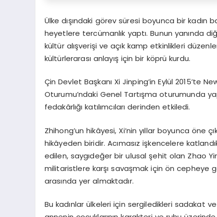
Ülke dışındaki görev süresi boyunca bir kadın bar
heyetlere tercümanlık yaptı. Bunun yanında diğer
kültür alışverişi ve açık kamp etkinlikleri düz
kültürlerarası anlayış için bir köprü kurdu.
Çin Devlet Başkanı Xi Jinping’in Eylül 2015’te 
Oturumu’ndaki Genel Tartışma oturumunda yap
fedakârlığı katılımcıları derinden etkiledi.
Zhihong’un hikâyesi, Xi’nin yıllar boyunca öne çı
hikâyeden biridir. Acımasız işkencelere katlan
edilen, saygıdeğer bir ulusal şehit olan Zhao 
militaristlere karşı savaşmak için ön cepheye 
arasında yer almaktadır.
Bu kadınlar ülkeleri için sergiledikleri sadakat v
annenin çocuklarının karakteri ve ruhu üzerinde