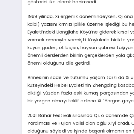
gösterici ilke olarak benimsedi.
1969 yılında, Xi ergenlik dönemindeyken, Qi ona b
kalbi) yazısını kırmızı iplikle üzerine işlediği bu
Eyaleti’ndeki Liangjiahe Köyü’ne giderek kırsa
vermek amacıyla vermişti. Köylülerle birlikte ya
koyun güden, ot biçen, hayvan gübresi taşıyan
önemli derslerden birinin gerçeklerden yola ç
önemi olduğunu dile getirdi.
Annesinin sade ve tutumlu yaşam tarzı da Xi üzeri
kuzeyindeki Hebei Eyaleti’nin Zhengding kasabas
diktiği, yüzden fazla eski kumaş parçasından ya
bir yorgan almayı teklif edince Xi “Yorgan gayet
2001 Bahar Festivali sırasında Qi, o dönemde Çi
Yardımcısı ve Fujian Valisi olan oğlu Xi’yi aradı
olduğunu söyledi ve işinde başarılı olmanın en 