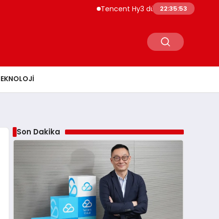
Tencent Hy3 dünya genelinde kullanıma sun
22:35:54
TEKNOLOJI
Son Dakika