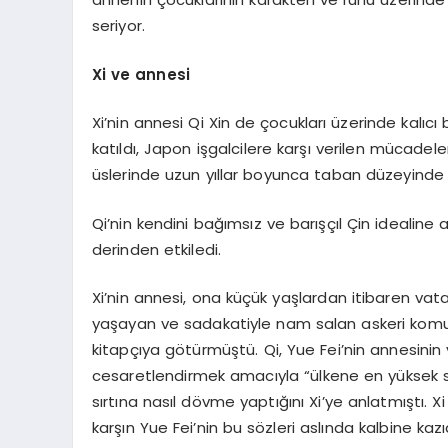
seriyor.
Xi ve annesi
Xi’nin annesi Qi Xin de çocukları üzerinde kalıcı 
katıldı, Japon işgalcilere karşı verilen mücadel
üslerinde uzun yıllar boyunca taban düzeyinde ç
Qi’nin kendini bağımsız ve barışçıl Çin idealine
derinden etkiledi.
Xi’nin annesi, ona küçük yaşlardan itibaren vata
yaşayan ve sadakatiyle nam salan askeri komutan Y
kitapçıya götürmüştü. Qi, Yue Fei’nin annesinin
cesaretlendirmek amacıyla “ülkene en yüksek s
sırtına nasıl dövme yaptığını Xi’ye anlatmıştı. 
karşın Yue Fei’nin bu sözleri aslında kalbine kaz