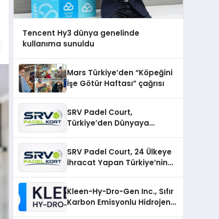
Tencent Hy3 dünya genelinde
kullanıma sunuldu
Mars Türkiye’den “Köpeğini
İşe Götür Haftası” çağrısı
SRV Padel Court,
Türkiye’den Dünyaya
Uzanan Padel Kort
Üretiminde Güvenin Adresi
SRV Padel Court, 24 Ülkeye
İhracat Yapan Türkiye’nin
Padel Kortu Üretim Gücü
Kleen-Hy-Dro-Gen Inc., Sıfır
Karbon Emisyonlu Hidrojen
Isıtma Teknolojisinde ISO ve