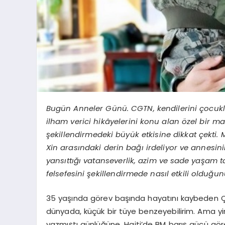
Bugün Anneler Günü. CGTN, kendilerini çocukla
ilham verici hikâyelerini konu alan özel bir m
şekillendirmedeki büyük etkisine dikkat çekti. 
Xin arasındaki derin bağı irdeliyor ve annesi
yansıttığı vatanseverlik, azim ve sade yaşam ta
felsefesini şekillendirmede nasıl etkili olduğu
35 yaşında görev başında hayatını kaybeden Çi
dünyada, küçük bir tüye benzeyebilirim. Ama yin
yazmıştı günlüğüne. Haiti’de BM barış gücü 