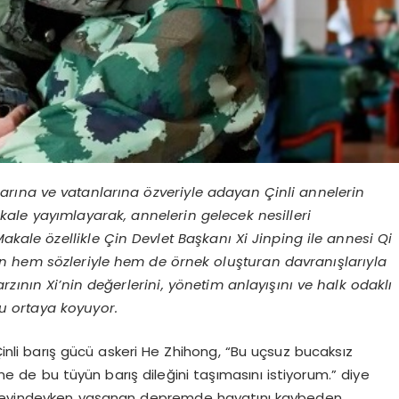
rına ve vatanlarına özveriyle adayan Çinli annelerin
akale yayımlayarak, annelerin gelecek nesilleri
Makale özellikle Çin Devlet Başkanı Xi Jinping ile annesi Qi
nin hem sözleriyle hem de örnek oluşturan davranışlarıyla
rzının Xi’nin değerlerini, yönetim anlayışını ve halk odaklı
nu ortaya koyuyor.
nli barış gücü askeri He Zhihong, “Bu uçsuz bucaksız
e de bu tüyün barış dileğini taşımasını istiyorum.” diye
görevindeyken yaşanan depremde hayatını kaybeden