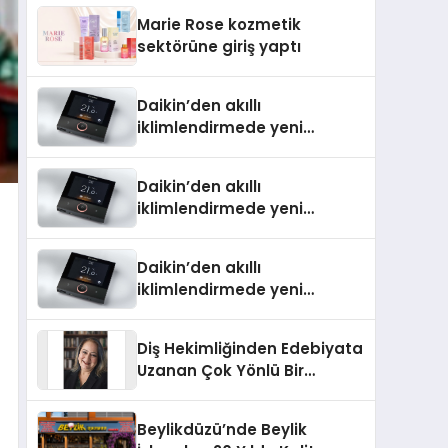
TSSA Düzenleyici Onaylarını
Marie Rose kozmetik
Aldı
sektörüne giriş yaptı
Daikin’den akıllı
iklimlendirmede yeni
dönem: Madoka Plus
Türkiye’de
Daikin’den akıllı
iklimlendirmede yeni
dönem: Madoka Plus
Türkiye’de
Daikin’den akıllı
iklimlendirmede yeni
dönem: Madoka Plus
Türkiye’de
Diş Hekimliğinden Edebiyata
Uzanan Çok Yönlü Bir
Yaşam: Yeşim Şahin Yaman
Beylikdüzü’nde Beylik