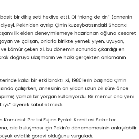
asit bir dikiş seti hediye etti. Qi “niang de xin” (annenin
 hediyeyi, Pekin’den ayrılıp Çin’in kuzeybatısındaki Shaanxi
l yaşamı ilk elden deneyimlemeye hazırlanan oğluna cesaret
şayan ve çalışan, onlarla birlikte yemek yiyen, uyuyan,
 ve kömür çeken Xi, bu dönemin sonunda çıkardığı en
ıkarak doğruya ulaşmanın ve halkı gerçekten anlamanın
nde kalıcı bir etki bıraktı. Xi, 1980’lerin başında Çin’in
ında çalışırken, annesinin on yıldan uzun bir süre önce
pılmış yamalı bir yorgan kullanıyordu. Bir memur ona yeni
 iyi.” diyerek kabul etmedi.
n Komünist Partisi Fujian Eyalet Komitesi Sekreter
. Ona, aile buluşması için Pekin’e dönememesinin anlaşılabilir
büyük evlatlık görevi olduğunu vurguladı.