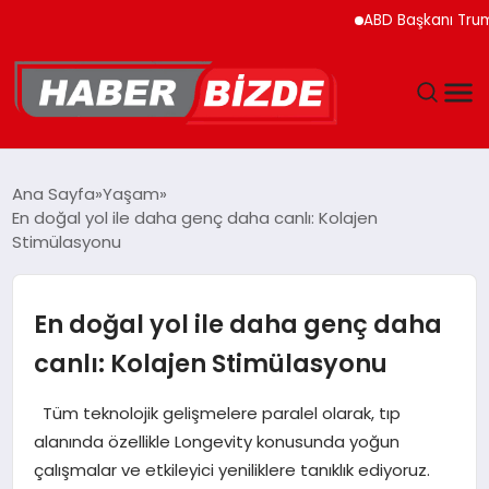
ABD Başkanı Trump’ın H
GÜNCEL
Ana Sayfa
Yaşam
En doğal yol ile daha genç daha canlı: Kolajen
YAŞAM
Stimülasyonu
EKONOMI
En doğal yol ile daha genç daha
EĞITIM
canlı: Kolajen Stimülasyonu
MAGAZIN
Tüm teknolojik gelişmelere paralel olarak, tıp
alanında özellikle Longevity konusunda yoğun
SPOR
çalışmalar ve etkileyici yeniliklere tanıklık ediyoruz.