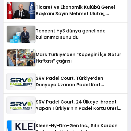
Ticaret ve Ekonomik Kulübü Genel
Başkanı Sayın Mehmet Ulutaş,
ekonomiye dair yaptığı açıklamada
şunları kaydetti:
Tencent Hy3 dünya genelinde
kullanıma sunuldu
Mars Türkiye’den “Köpeğini İşe Götür
Haftası” çağrısı
SRV Padel Court, Türkiye’den
Dünyaya Uzanan Padel Kort
Üretiminde Güvenin Adresi
SRV Padel Court, 24 Ülkeye İhracat
Yapan Türkiye’nin Padel Kortu Üretim
Gücü
Kleen-Hy-Dro-Gen Inc., Sıfır Karbon