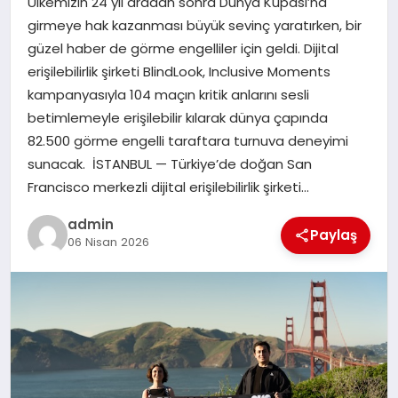
Ülkemizin 24 yıl aradan sonra Dünya Kupası’na
TEKNOLOJI
girmeye hak kazanması büyük sevinç yaratırken, bir
güzel haber de görme engelliler için geldi. Dijital
erişilebilirlik şirketi BlindLook, Inclusive Moments
kampanyasıyla 104 maçın kritik anlarını sesli
betimlemeyle erişilebilir kılarak dünya çapında
82.500 görme engelli taraftara turnuva deneyimi
sunacak. İSTANBUL — Türkiye’de doğan San
Francisco merkezli dijital erişilebilirlik şirketi…
admin
Paylaş
06 Nisan 2026