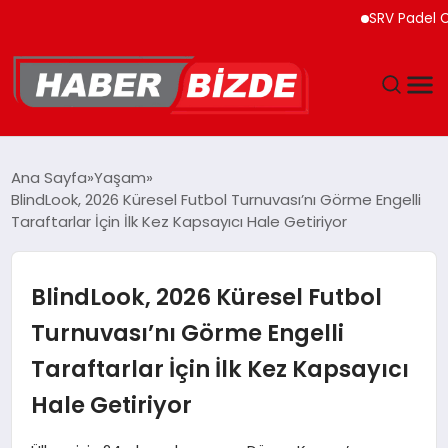
SRV Padel Court, 2
GÜNCEL
Ana Sayfa
Yaşam
BlindLook, 2026 Küresel Futbol Turnuvası’nı Görme Engelli
YAŞAM
Taraftarlar İçin İlk Kez Kapsayıcı Hale Getiriyor
EKONOMI
BlindLook, 2026 Küresel Futbol
EĞITIM
Turnuvası’nı Görme Engelli
Taraftarlar İçin İlk Kez Kapsayıcı
MAGAZIN
Hale Getiriyor
SPOR