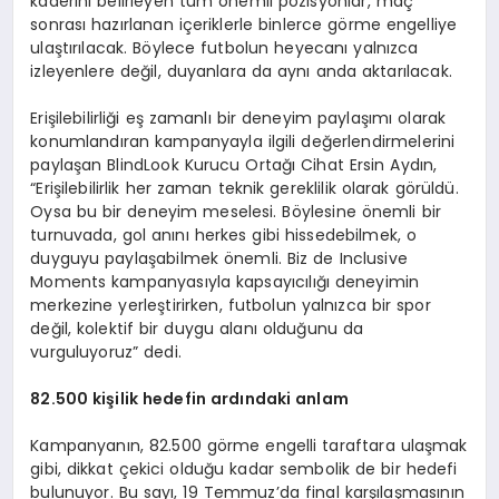
kaderini belirleyen tüm önemli pozisyonlar, maç
sonrası hazırlanan içeriklerle binlerce görme engelliye
ulaştırılacak. Böylece futbolun heyecanı yalnızca
izleyenlere değil, duyanlara da aynı anda aktarılacak.
Erişilebilirliği eş zamanlı bir deneyim paylaşımı olarak
konumlandıran kampanyayla ilgili değerlendirmelerini
paylaşan BlindLook Kurucu Ortağı Cihat Ersin Aydın,
“Erişilebilirlik her zaman teknik gereklilik olarak görüldü.
Oysa bu bir deneyim meselesi. Böylesine önemli bir
turnuvada, gol anını herkes gibi hissedebilmek, o
duyguyu paylaşabilmek önemli. Biz de Inclusive
Moments kampanyasıyla kapsayıcılığı deneyimin
merkezine yerleştirirken, futbolun yalnızca bir spor
değil, kolektif bir duygu alanı olduğunu da
vurguluyoruz” dedi.
82.500 kişilik hedefin ardındaki anlam
Kampanyanın, 82.500 görme engelli taraftara ulaşmak
gibi, dikkat çekici olduğu kadar sembolik de bir hedefi
bulunuyor. Bu sayı, 19 Temmuz’da final karşılaşmasının