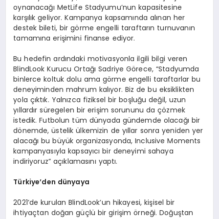
oynanacağı MetLife Stadyumu’nun kapasitesine
karşılık geliyor. Kampanya kapsamında alınan her
destek bileti, bir görme engelli taraftarın turnuvanın
tamamına erişimini finanse ediyor.
Bu hedefin ardındaki motivasyonla ilgili bilgi veren
BlindLook Kurucu Ortağı Sadriye Görece, “Stadyumda
binlerce koltuk dolu ama görme engelli taraftarlar bu
deneyiminden mahrum kalıyor. Biz de bu eksiklikten
yola çıktık. Yalnızca fiziksel bir boşluğu değil, uzun
yıllardır süregelen bir erişim sorununu da çözmek
istedik. Futbolun tüm dünyada gündemde olacağı bir
dönemde, üstelik ülkemizin de yıllar sonra yeniden yer
alacağı bu büyük organizasyonda, Inclusive Moments
kampanyasıyla kapsayıcı bir deneyimi sahaya
indiriyoruz” açıklamasını yaptı.
Türkiye’
den d
ünyaya
2021’de kurulan BlindLook’un hikayesi, kişisel bir
ihtiyaçtan doğan güçlü bir girişim örneği. Doğuştan