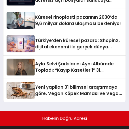
ücretsiz açtı Dosyalar sunucuya
gitmiyor
Küresel rinoplasti pazarının 2030’da
9,6 milyar dolara ulaşması bekleniyor
Türkiye’den küresel pazara: ShopinX,
dijital ekonomi ile gerçek dünya
alışverişini bir araya getirmeyi
hedefliyor
Ayla Selvi Şarkılarını Aynı Albümde
Topladı: “Kayıp Kasetler 1” 31
Temmuz’da Yayında
Yeni yapilan 31 bilimsel araştırmaya
göre, Vegan Köpek Maması ve Vegan
Kedi Mamasının İyi Sindirildiğini
Ortaya Koydu
Haberin Doğru Adresi