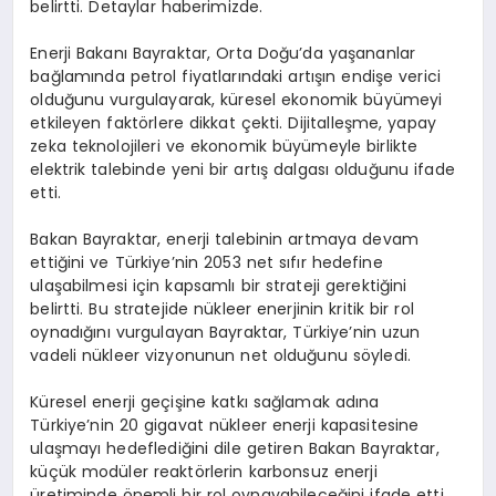
belirtti. Detaylar haberimizde.
Enerji Bakanı Bayraktar, Orta Doğu’da yaşananlar
bağlamında petrol fiyatlarındaki artışın endişe verici
olduğunu vurgulayarak, küresel ekonomik büyümeyi
etkileyen faktörlere dikkat çekti. Dijitalleşme, yapay
zeka teknolojileri ve ekonomik büyümeyle birlikte
elektrik talebinde yeni bir artış dalgası olduğunu ifade
etti.
Bakan Bayraktar, enerji talebinin artmaya devam
ettiğini ve Türkiye’nin 2053 net sıfır hedefine
ulaşabilmesi için kapsamlı bir strateji gerektiğini
belirtti. Bu stratejide nükleer enerjinin kritik bir rol
oynadığını vurgulayan Bayraktar, Türkiye’nin uzun
vadeli nükleer vizyonunun net olduğunu söyledi.
Küresel enerji geçişine katkı sağlamak adına
Türkiye’nin 20 gigavat nükleer enerji kapasitesine
ulaşmayı hedeflediğini dile getiren Bakan Bayraktar,
küçük modüler reaktörlerin karbonsuz enerji
üretiminde önemli bir rol oynayabileceğini ifade etti.