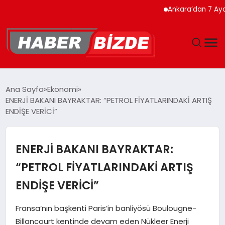
Ankara’dan 7 Ayda Rekor
GÜNCEL
Ana Sayfa
Ekonomi
ENERJİ BAKANI BAYRAKTAR: “PETROL FİYATLARINDAKİ ARTIŞ
YAŞAM
ENDİŞE VERİCİ”
EKONOMI
ENERJİ BAKANI BAYRAKTAR:
EĞITIM
“PETROL FİYATLARINDAKİ ARTIŞ
ENDİŞE VERİCİ”
MAGAZIN
Fransa’nın başkenti Paris’in banliyösü Boulougne-
SPOR
Billancourt kentinde devam eden Nükleer Enerji