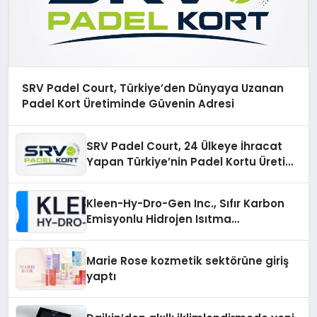
SRV Padel Court, Türkiye’den Dünyaya Uzanan
Padel Kort Üretiminde Güvenin Adresi
SRV Padel Court, 24 Ülkeye İhracat
Yapan Türkiye’nin Padel Kortu Üretim
Gücü
Kleen-Hy-Dro-Gen Inc., Sıfır Karbon
Emisyonlu Hidrojen Isıtma
Teknolojisinde ISO ve TSSA
Düzenleyici Onaylarını Aldı
Marie Rose kozmetik sektörüne giriş
yaptı