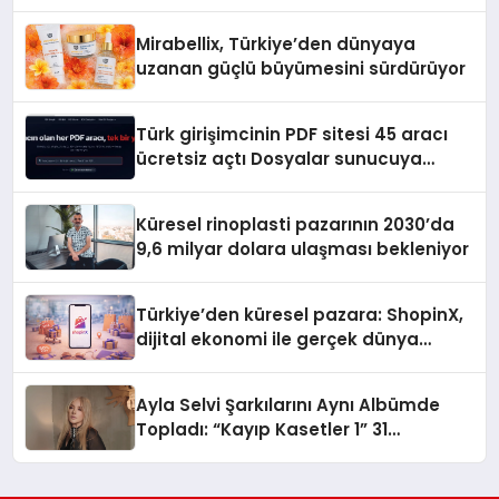
Hedefliyor
Mirabellix, Türkiye’den dünyaya
uzanan güçlü büyümesini sürdürüyor
Türk girişimcinin PDF sitesi 45 aracı
ücretsiz açtı Dosyalar sunucuya
gitmiyor
Küresel rinoplasti pazarının 2030’da
9,6 milyar dolara ulaşması bekleniyor
Türkiye’den küresel pazara: ShopinX,
dijital ekonomi ile gerçek dünya
alışverişini bir araya getirmeyi
hedefliyor
Ayla Selvi Şarkılarını Aynı Albümde
Topladı: “Kayıp Kasetler 1” 31
Temmuz’da Yayında