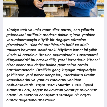
Türkiye tatlı ve unlu mamuller pazarı, son yıllarda
geleneksel tariflerin modern dokunuşlarla yeniden
yorumlanmasıyla büyük bir değişim sürecine
girmektedir. Tüketici tercihlerinin hafif ve sütlü
tatlılara kayması, sekt
ö
rdeki büyüme ivmesini yıllık
yüzde 14 bandının üzerine taşımaktadı
r. Gastronomi
d
ünyasındaki bu hareketlilik, yerel lezzetlerin küresel
birer ekonomik değer haline gelmesine zemin
hazırlamaktadır. Özellikle genç kuşağın talepleriyle
şekillenen yeni pazar dengeleri, markaların üretim
kapasitelerini ve yatırım rotalarını yeniden
belirlemektedir. Yaşar Usta
Y
ö
netim Kurulu
Ü
yesi
Mahmut B
ö
rü, soğuk baklavanın yarattığı milyonluk
hacmi ve sekt
ö
rel d
ö
nüşümü stratejik bir başarı
olarak değerlendirmektedir.