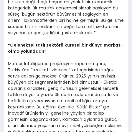
bir ürün değil, başlı başına milyonluk bir ekonomik
kategoridir. Bir mutfak denemesi olarak başlayan bu
süreç, bugün sektörün büyümesini sağlayan en
önemli lokomotiflerden biri haline gelmiştir. Bu gelişme
sadece bizim markamızın değil, tüm tatlı sektörünün
vizyonunun genişlediğini göstermektedir.”
“
Geleneksel tatlı sekt
ö
rü küresel bir dünya markası
olma yolundadır”
Mordor Intelligence projeksiyon raporuna göre,
Türkiye’de “özel tatlı zincirleri” kategorisinde soğuk
servis edilen geleneksel ürünler, 2025 yılının en hızlı
büyüyen alt segmentlerinden biri olmuştur. Tüketici
davranış analizleri, genç nüfusun geleneksel şerbetli
tatlılara kıyasla yüzde 35 daha fazla oranda sütlü ve
hafifletilmiş varyasyonları tercih ettiğini ortaya
koymaktadır. Bu eğilim, özellikle “Sütlü Bitter” gibi
inovatif ürünlerin yıl geneline yayılan bir talep
görmesini sağlamaktadır. Ramazan aylarında güllaç
aramalarında yaşanan mevsimsel yükselişlerin aksine,
soğuk baklava kategori gücünü tüm mevsimlerde