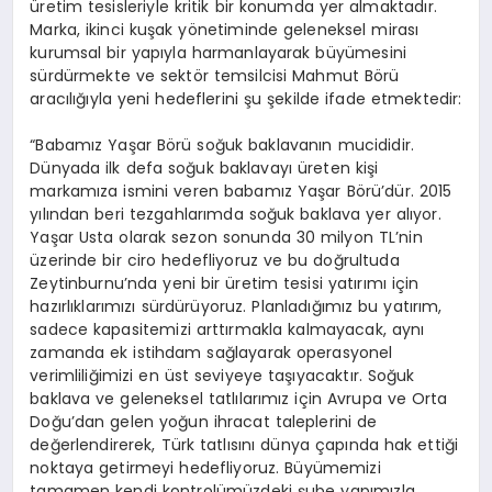
üretim tesisleriyle kritik bir konumda yer almaktadır.
Marka, ikinci kuşak yönetiminde geleneksel mirası
kurumsal bir yapıyla harmanlayarak büyümesini
sürdürmekte ve sektör temsilcisi Mahmut Börü
aracılığıyla yeni hedeflerini şu şekilde ifade etmektedir:
“Babamız Yaşar Börü soğuk baklavanın mucididir.
Dünyada ilk defa soğuk baklavayı üreten kişi
markamıza ismini veren babamız Yaşar Börü’dür. 2015
yılından beri tezgahlarımda soğuk baklava yer alıyor.
Yaşar Usta olarak sezon sonunda 30 milyon TL’nin
üzerinde bir ciro hedefliyoruz ve bu doğrultuda
Zeytinburnu’nda yeni bir üretim tesisi yatırımı için
hazırlıklarımızı sürdürüyoruz. Planladığımız bu yatırım,
sadece kapasitemizi arttırmakla kalmayacak, aynı
zamanda ek istihdam sağlayarak operasyonel
verimliliğimizi en üst seviyeye taşıyacaktır. Soğuk
baklava ve geleneksel tatlılarımız için Avrupa ve Orta
Doğu’dan gelen yoğun ihracat taleplerini de
değerlendirerek, Türk tatlısını dünya çapında hak ettiği
noktaya getirmeyi hedefliyoruz. Büyümemizi
tamamen kendi kontrolümüzdeki şube yapımızla