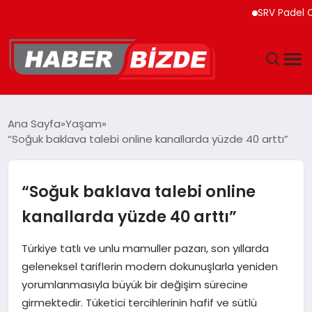
SRV Padel Court,
GÜNCEL
Ana Sayfa
Yaşam
“Soğuk baklava talebi online kanallarda yüzde 40 arttı”
YAŞAM
EKONOMI
“Soğuk baklava talebi online
kanallarda yüzde 40 arttı”
EĞITIM
Türkiye tatlı ve unlu mamuller pazarı, son yıllarda
MAGAZIN
geleneksel tariflerin modern dokunuşlarla yeniden
yorumlanmasıyla büyük bir değişim sürecine
SPOR
girmektedir. Tüketici tercihlerinin hafif ve sütlü