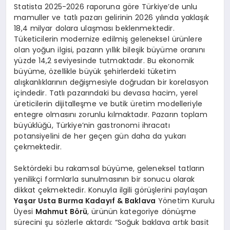
Statista 2025-2026 raporuna göre Türkiye’de unlu
mamuller ve tatlı pazarı gelirinin 2026 yılında yaklaşık
18,4 milyar dolara ulaşması beklenmektedir.
Tüketicilerin modernize edilmiş geleneksel ürünlere
olan yoğun ilgisi, pazarın yıllık bileşik büyüme oranını
yüzde 14,2 seviyesinde tutmaktadır. Bu ekonomik
büyüme, özellikle büyük şehirlerdeki tüketim
alışkanlıklarının değişmesiyle doğrudan bir korelasyon
içindedir. Tatlı pazarındaki bu devasa hacim, yerel
üreticilerin dijitalleşme ve butik üretim modelleriyle
entegre olmasını zorunlu kılmaktadır. Pazarın toplam
büyüklüğü, Türkiye’nin gastronomi ihracatı
potansiyelini de her geçen gün daha da yukarı
çekmektedir.
Sektördeki bu rakamsal büyüme, geleneksel tatların
yenilikçi formlarla sunulmasının bir sonucu olarak
dikkat çekmektedir. Konuyla ilgili görüşlerini paylaşan
Yaşar Usta Burma Kadayıf & Baklava
Yönetim Kurulu
Üyesi
Mahmut B
ö
rü
, ürünün kategoriye dönüşme
sürecini şu sözlerle aktardı: “Soğuk baklava artık basit